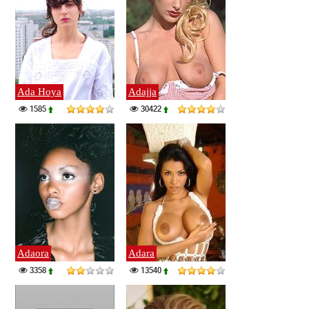
Ada Hoya
Adajja
1585
30422
Adaora
Adara
3358
13540