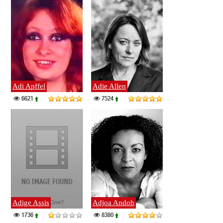
Adi Apffel
Adie Allen
6621
7524
Adige Assis
Adjoa Andoh
1736
8380