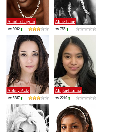
Aamito Lagum
Abbe Lane
3992
755
Abbey Aziz
Abigael Loma
5287
2219