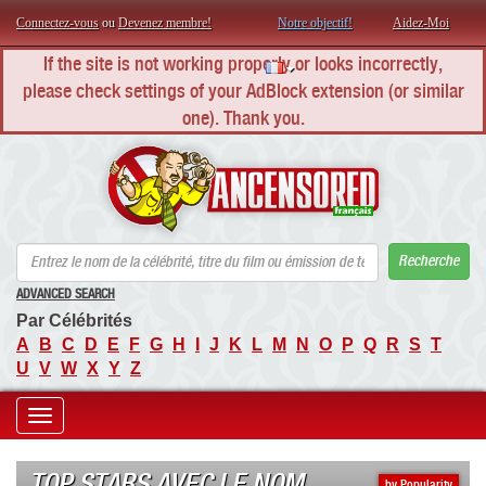
Connectez-vous
ou
Devenez membre!
Notre objectif!
Aidez-Moi
If the site is not working properly or looks incorrectly,
please check settings of your AdBlock extension (or similar
one). Thank you.
AN
Recherche
ADVANCED SEARCH
Par Célébrités
A
B
C
D
E
F
G
H
I
J
K
L
M
N
O
P
Q
R
S
T
U
V
W
X
Y
Z
Toggle
navigation
TOP STARS AVEC LE NOM
by Popularity