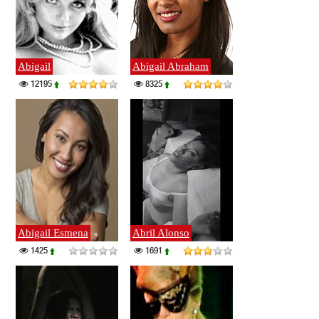
Abigail
Abigail Abraham
12195
8325
Abigail Esmena
Abril Alonso
1425
1691