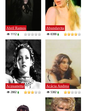
Abril Ramos
Abundavita
1112
6399
Acquanetta
Acácia Andrea
2862
5382