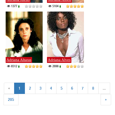
1377
5104
Adriana Altaras
Adriana Alves
6512
2698
«
1
2
3
4
5
6
7
8
...
205
»