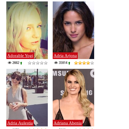
Adorable Yogi
Adria Arjona
2662
35914
Adria Aulestia
Adriana Abenia