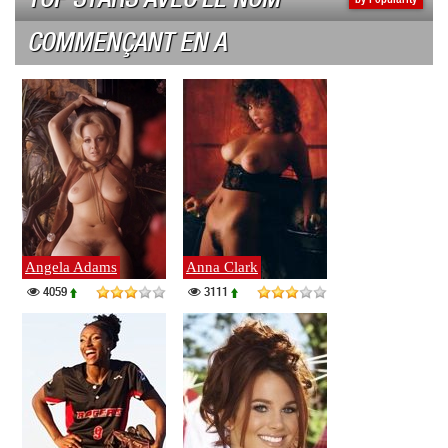
COMMENÇANT EN A
Angela Adams
Anna Clark
4059
3111