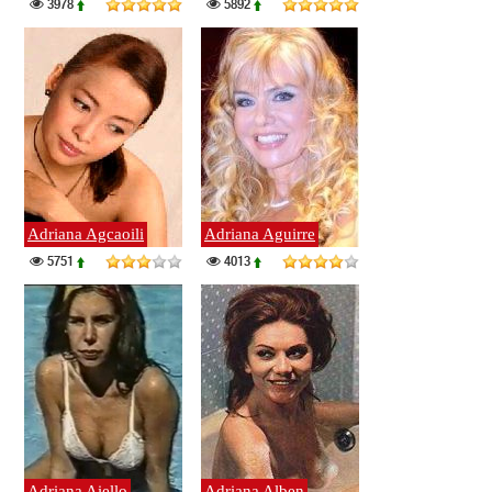
3978
5892
Adriana Agcaoili
Adriana Aguirre
5751
4013
Adriana Aiello
Adriana Alben