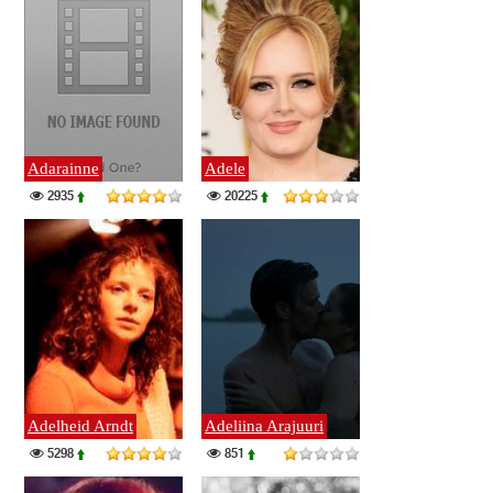
Adarainne
Adele
2935
20225
Adelheid Arndt
Adeliina Arajuuri
5298
851