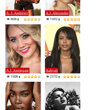
A. J. Andrews
A.J. Alexander
9439
11072
A.J. Applegate
Aaliyah
11026
21772