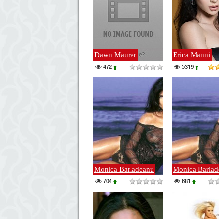
Dawn Maurer
Erica Manni
472
5319
Monica Barladeanu
Monica Barlad
704
681