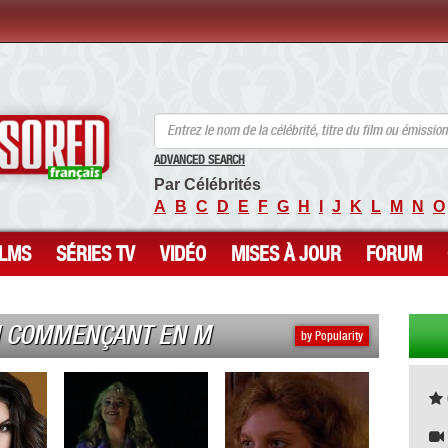
ANCENSORED - Célébrités Nues Non Censurées
ADVANCED SEARCH
Par Célébrités
A
B
C
D
E
F
G
H
I
J
K
L
M
N
O
ILMS
SÉRIES TV
VIDÉO
MISES À JOUR
FORUM
M COMMENÇANT EN M
by Popularity