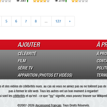
3561
2779
5
6
7
8
...
127
»
AJOUTER
À P
CÉLÉBRITÉ
À PRO
FILM
CONT
SÉRIE TV
POLIT
APPARITION (PHOTOS ET VIDÉOS)
TERME
 et des vidéos de célébrités nues. au cas où vous ne aimez pas ou ne tolèrent pas de 
pas à fermer le site web. Tous les autres ont un bon moment à regarder!
i sont les
célébrités
et qu'est - ce que "
nu
" signifie, vous pouvez trouver sur Wikiped
©2007-2026
Ancensored Français
. Tous Droits Réservés.