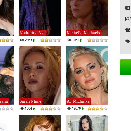
Katherina Mai
Michelle Michaels
2363
1161
eanu
Sarah Marie
AJ Michalka
1804
12070