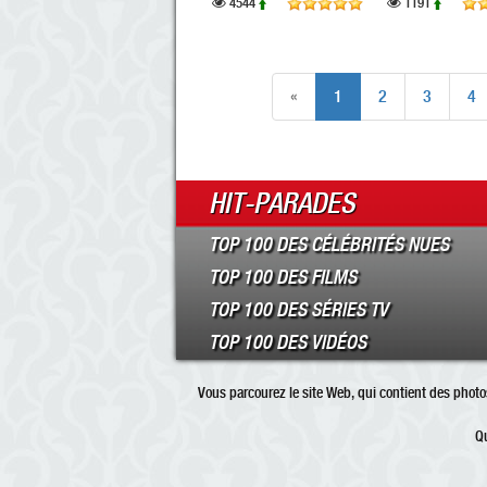
4544
1191
«
1
2
3
4
HIT-PARADES
TOP 100 DES CÉLÉBRITÉS NUES
TOP 100 DES FILMS
TOP 100 DES SÉRIES TV
TOP 100 DES VIDÉOS
Vous parcourez le site Web, qui contient des photos
Qu