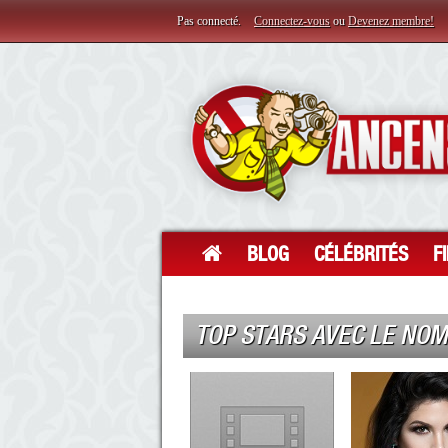
Pas connecté.
Connectez-vous
ou
Devenez membre!
BLOG
CÉLÉBRITÉS
F
TOP STARS AVEC LE NO