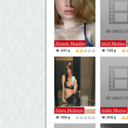
Abigale Mandler
Abril Medina
3541
1358
Adara Molinero
Addie Morton
1956
2436