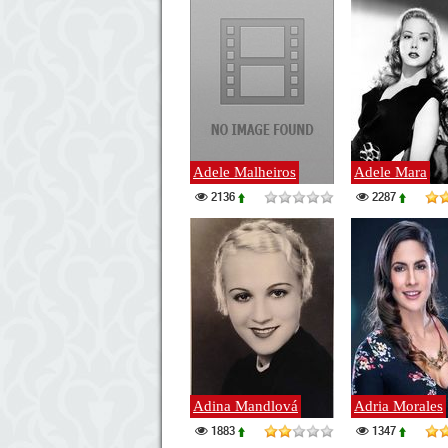
Adele Malheiros
Adele Mara
2136
2287
Adina Mandlová
Adria Morales
1883
1347