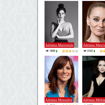
Adriana Marroquín
Adriana Masci
1809
4182
Adriana Monsalve
Adriana Möbiu