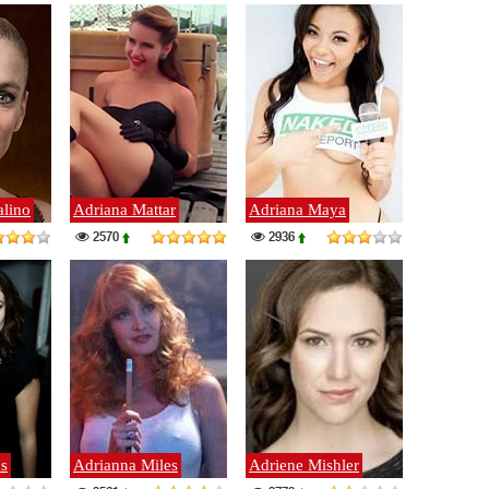
alino
Adriana Mattar
Adriana Maya
2570
2936
s
Adrianna Miles
Adriene Mishler