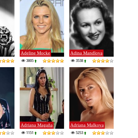
Adeline Mocke
Adina Mandlova
3805
3538
Adriana Magaña
Adriana Malkova
1151
5253