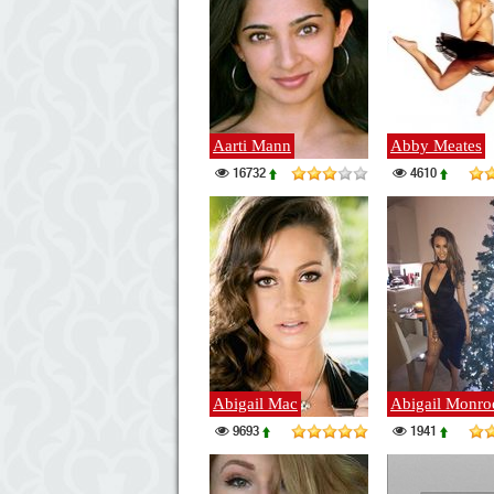
Aarti Mann
Abby Meates
16732
4610
Abigail Mac
Abigail Monro
9693
1941