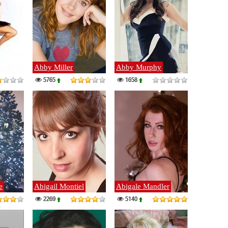
Abby Miller
Abby Murphy
5765
1658
e
Abigail Montiel
Abigale Mandler
2269
5140