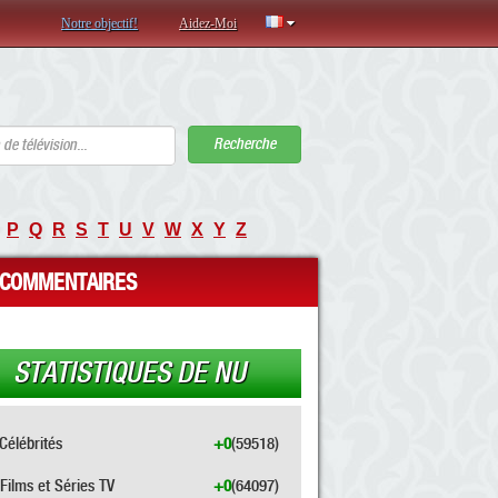
Notre objectif!
Aidez-Moi
Recherche
P
Q
R
S
T
U
V
W
X
Y
Z
COMMENTAIRES
STATISTIQUES DE NU
Célébrités
+0
(59518)
Films et Séries TV
+0
(64097)