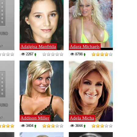
Adalgisa Manfrida
Adara Michaels
2267
8798
Addison Miller
Adela Micha
3404
3644