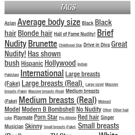
TAGS
Average body size
Black
Asian
Black
Brief
hair
Blonde hair
Hall of Fame Nudity!
Nudity
Brunette
Great
Drive in Diva
Childhood Star
Nudity!
Has shown
bush
Hollywood
Hispanic
Indian
International
Large breasts
Pakistani
Large breasts (Real)
(Fake)
Large sized
Massive
Medium breasts
breasts (Fake)
Massive breasts (Real)
Medium breasts (Real)
(Fake)
Mideast
Model
Modern B Bombshell
No Nudity
Other
Other hair
Porn Star
Red hair
Playmate
Singer
color
Pro Athlete
Small breasts
Skinny
Musician
Small breasts (Fake)