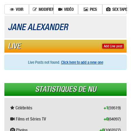
VOIR
MODIFIER
VIDÉO
PICS
SEX TAPE
JANE ALEXANDER
LIVE
Add Live post
Live Posts not found.
Click here to add a new one
STATISTIQUES DE NU
Célébrités
+1
(59519)
Films et Séries TV
+0
(64097)
Photos
+0
(1007077)