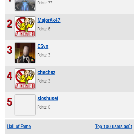
Points: 37
MajorAk47
2
Points: 6
CSyn
3
Points: 3
chechez
4
Points: 3
sloshuset
5
Points: 0
Hall of Fame
Top 100 users août