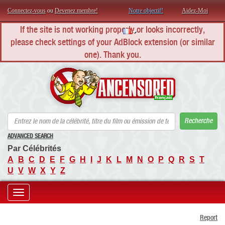
Connectez-vous
ou
Devenez membre!
Notre objectif!
Aidez-Moi
If the site is not working properly or looks incorrectly,
please check settings of your AdBlock extension (or similar
one). Thank you.
AN
Recherche
ADVANCED SEARCH
Par Célébrités
A
B
C
D
E
F
G
H
I
J
K
L
M
N
O
P
Q
R
S
T
U
V
W
X
Y
Z
Toggle
Report
navigation