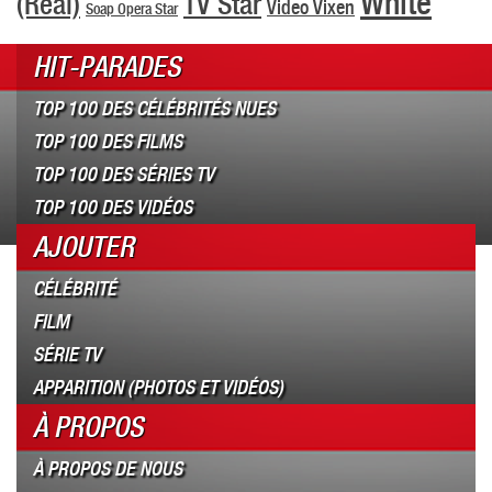
White
(Real)
TV Star
Video Vixen
Soap Opera Star
HIT-PARADES
TOP 100 DES CÉLÉBRITÉS NUES
TOP 100 DES FILMS
TOP 100 DES SÉRIES TV
TOP 100 DES VIDÉOS
AJOUTER
CÉLÉBRITÉ
FILM
SÉRIE TV
APPARITION (PHOTOS ET VIDÉOS)
À PROPOS
À PROPOS DE NOUS