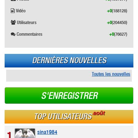
Vidéo
+0
(188128)
Utilisateurs
+0
(204450)
Commentaires
+0
(76627)
DERNIÈRES NOUVELLES
Toutes les nouvelles
S'ENREGISTRER
août
TOP UTILISATEURS
sina1984
1