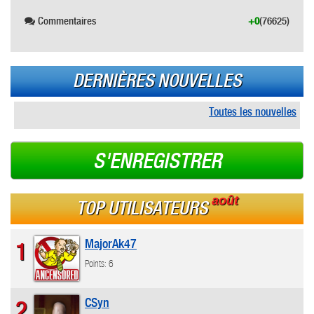
Commentaires
+0
(76625)
DERNIÈRES NOUVELLES
Toutes les nouvelles
S'ENREGISTRER
août
TOP UTILISATEURS
MajorAk47
1
Points: 6
CSyn
2