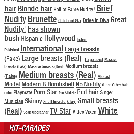
Brief
hair
Blonde hair
Hall of Fame Nudity!
Nudity
Brunette
Great
Drive in Diva
Childhood Star
Nudity!
Has shown
bush
Hollywood
Hispanic
Indian
International
Large breasts
Pakistani
Large breasts (Real)
(Fake)
Large sized
Massive
Medium breasts
breasts (Fake)
Massive breasts (Real)
Medium breasts (Real)
(Fake)
Mideast
Model
Modern B Bombshell
No Nudity
Other
Other hair
Porn Star
Red hair
Playmate
Singer
color
Pro Athlete
Small breasts
Skinny
Musician
Small breasts (Fake)
White
(Real)
TV Star
Video Vixen
Soap Opera Star
HIT-PARADES