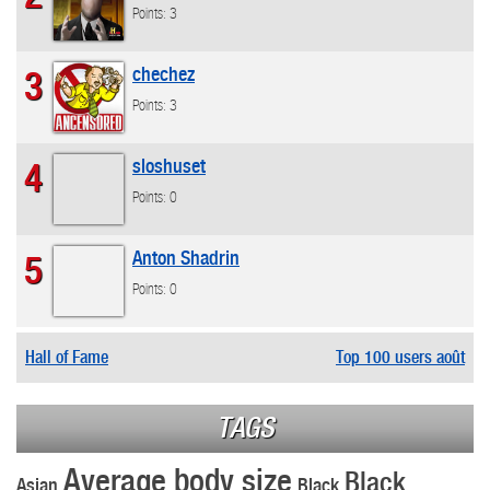
Points: 3
chechez
3
Points: 3
sloshuset
4
Points: 0
Anton Shadrin
5
Points: 0
Hall of Fame
Top 100 users août
TAGS
Average body size
Black
Asian
Black