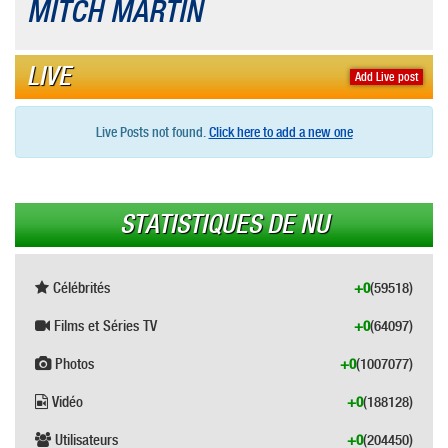
MITCH MARTIN
LIVE
Add Live post
Live Posts not found.
Click here to add a new one
STATISTIQUES DE NU
Célébrités
+0
(59518)
Films et Séries TV
+0
(64097)
Photos
+0
(1007077)
Vidéo
+0
(188128)
Utilisateurs
+0
(204450)