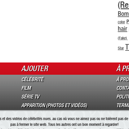
(Re
Bom
P
color
hair
(Fake)
T
Star
AJOUTER
À P
CÉLÉBRITÉ
À PRO
FILM
CONT
SÉRIE TV
POLIT
APPARITION (PHOTOS ET VIDÉOS)
TERME
 et des vidéos de célébrités nues. au cas où vous ne aimez pas ou ne tolèrent pas de 
pas à fermer le site web. Tous les autres ont un bon moment à regarder!