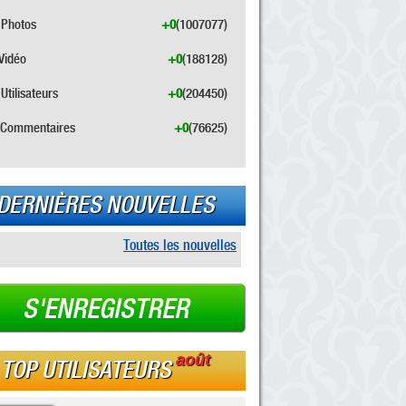
Photos
+0
(1007077)
Vidéo
+0
(188128)
Utilisateurs
+0
(204450)
Commentaires
+0
(76625)
DERNIÈRES NOUVELLES
Toutes les nouvelles
S'ENREGISTRER
août
TOP UTILISATEURS