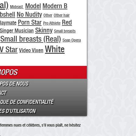
al)
Model
Modern B
Mideast
bshell
No Nudity
Other
Other hair
Porn Star
Red
laymate
Pro Athlete
Skinny
Singer Musician
Small breasts
Small breasts (Real)
Soap Opera
White
V Star
Video Vixen
ROPOS
POS DE NOUS
ACT
IQUE DE CONFIDENTIALITÉ
S D’UTILISATION
femmes nues et célèbres, s’il vous plaît, ne hésitez