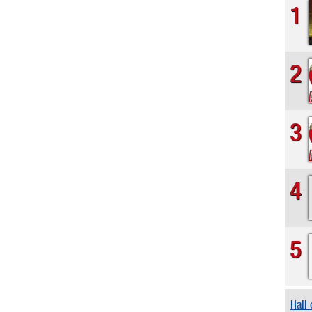
1
2
3
4
5
Hall