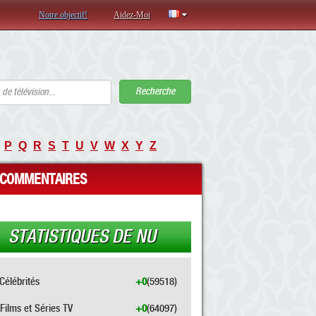
Notre objectif!
Aidez-Moi
Recherche
P
Q
R
S
T
U
V
W
X
Y
Z
COMMENTAIRES
STATISTIQUES DE NU
Célébrités
+0
(59518)
Films et Séries TV
+0
(64097)