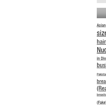
Asian
siz
hair
Nud
in Di
bus
Pakista
brea
(Re
breasts
(Fake