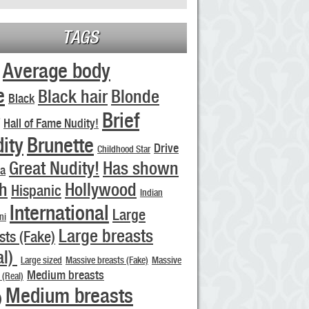
TAGS
Average body
e
Black hair
Blonde
Black
Brief
Hall of Fame Nudity!
ity
Brunette
Drive
Childhood Star
Great Nudity!
Has shown
va
h
Hollywood
Hispanic
Indian
International
Large
ni
Large breasts
sts (Fake)
al)
Large sized
Massive breasts (Fake)
Massive
Medium breasts
 (Real)
Medium breasts
)