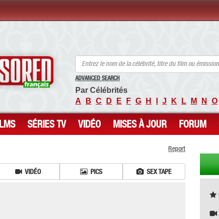
ANCENSORED - Célébrités Nues Non Censurées
ADVANCED SEARCH
Par Célébrités
A
B
C
D
E
F
G
H
I
J
K
L
M
N
O
ILMS
SÉRIES TV
VIDÉO
MISES À JOUR
FORUM
Report
VIDÉO
PICS
SEX TAPE