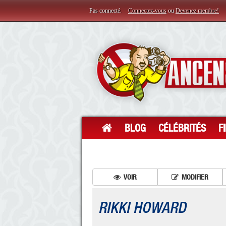
Pas connecté.
Connectez-vous
ou
Devenez membre!
BLOG
CÉLÉBRITÉS
F
VOIR
MODIFIER
RIKKI HOWARD