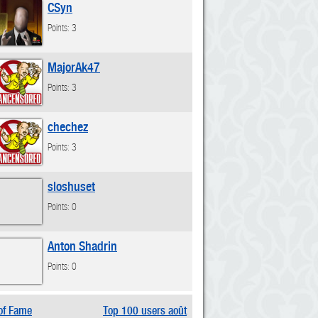
CSyn
Points: 3
MajorAk47
Points: 3
chechez
Points: 3
sloshuset
Points: 0
Anton Shadrin
Points: 0
 of Fame
Top 100 users août