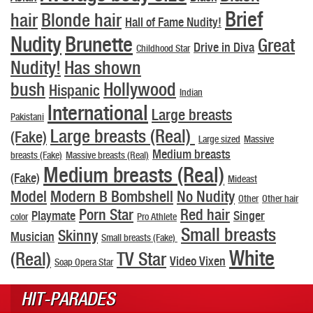
Brief
hair
Blonde hair
Hall of Fame Nudity!
Nudity
Brunette
Great
Drive in Diva
Childhood Star
Nudity!
Has shown
bush
Hollywood
Hispanic
Indian
International
Large breasts
Pakistani
Large breasts (Real)
(Fake)
Large sized
Massive
Medium breasts
breasts (Fake)
Massive breasts (Real)
Medium breasts (Real)
(Fake)
Mideast
Model
Modern B Bombshell
No Nudity
Other
Other hair
Porn Star
Red hair
Playmate
Singer
color
Pro Athlete
Small breasts
Skinny
Musician
Small breasts (Fake)
White
(Real)
TV Star
Video Vixen
Soap Opera Star
HIT-PARADES