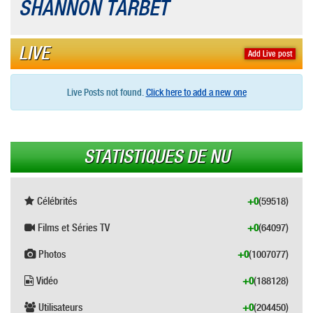
SHANNON TARBET
LIVE
Add Live post
Live Posts not found.
Click here to add a new one
STATISTIQUES DE NU
Célébrités
+0
(59518)
Films et Séries TV
+0
(64097)
Photos
+0
(1007077)
Vidéo
+0
(188128)
Utilisateurs
+0
(204450)