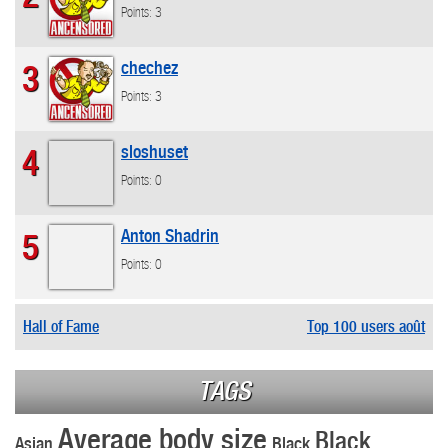
Points: 3
chechez
3
Points: 3
sloshuset
4
Points: 0
Anton Shadrin
5
Points: 0
Hall of Fame
Top 100 users août
TAGS
Average body size
Black
Asian
Black