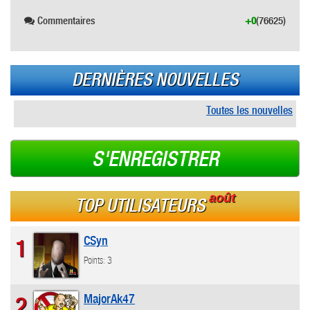
Commentaires
+0
(76625)
DERNIÈRES NOUVELLES
Toutes les nouvelles
S'ENREGISTRER
août
TOP UTILISATEURS
CSyn
1
Points: 3
MajorAk47
2