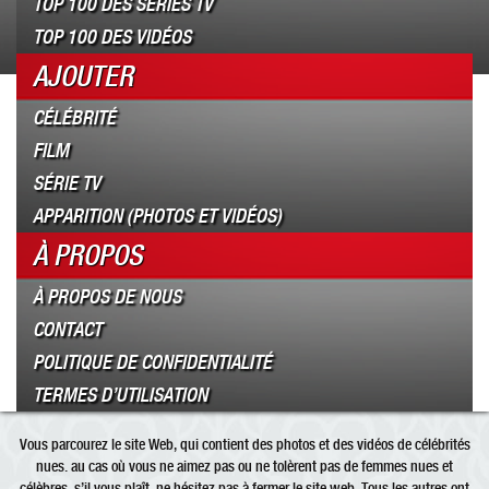
TOP 100 DES SÉRIES TV
TOP 100 DES VIDÉOS
AJOUTER
CÉLÉBRITÉ
FILM
SÉRIE TV
APPARITION (PHOTOS ET VIDÉOS)
À PROPOS
À PROPOS DE NOUS
CONTACT
POLITIQUE DE CONFIDENTIALITÉ
TERMES D’UTILISATION
Vous parcourez le site Web, qui contient des photos et des vidéos de célébrités
nues. au cas où vous ne aimez pas ou ne tolèrent pas de femmes nues et
célèbres, s’il vous plaît, ne hésitez pas à fermer le site web. Tous les autres ont