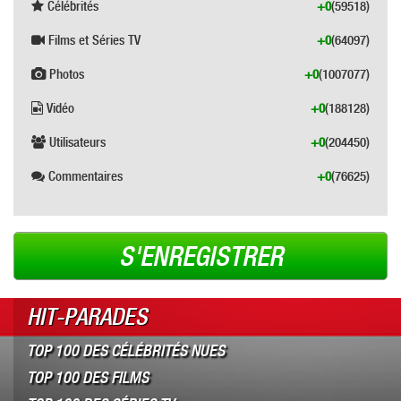
Célébrités
+0
(59518)
Films et Séries TV
+0
(64097)
Photos
+0
(1007077)
Vidéo
+0
(188128)
Utilisateurs
+0
(204450)
Commentaires
+0
(76625)
S'ENREGISTRER
HIT-PARADES
TOP 100 DES CÉLÉBRITÉS NUES
TOP 100 DES FILMS