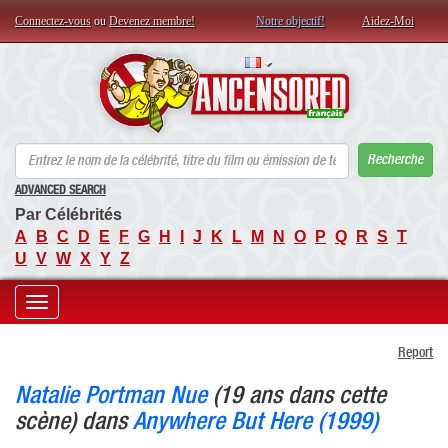
Connectez-vous
ou
Devenez membre!
Notre objectif!
Aidez-Moi
AN
Recherche
ADVANCED SEARCH
Par Célébrités
A
B
C
D
E
F
G
H
I
J
K
L
M
N
O
P
Q
R
S
T
U
V
W
X
Y
Z
Toggle
Report
navigation
Natalie Portman Nue
(19 ans dans cette
scène) dans
Anywhere But Here (1999)