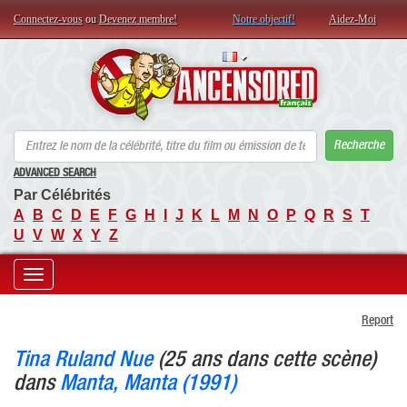
Connectez-vous
ou
Devenez membre!
Notre objectif!
Aidez-Moi
AN
Recherche
ADVANCED SEARCH
Par Célébrités
A
B
C
D
E
F
G
H
I
J
K
L
M
N
O
P
Q
R
S
T
U
V
W
X
Y
Z
Toggle
Report
navigation
Tina Ruland Nue
(25 ans dans cette scène)
dans
Manta, Manta (1991)