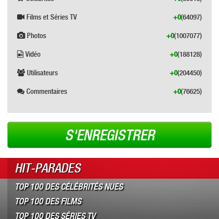
Films et Séries TV
+0
(64097)
Photos
+0
(1007077)
Vidéo
+0
(188128)
Utilisateurs
+0
(204450)
Commentaires
+0
(76625)
S'ENREGISTRER
HIT-PARADES
TOP 100 DES CÉLÉBRITÉS NUES
TOP 100 DES FILMS
TOP 100 DES SÉRIES TV