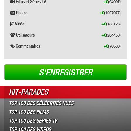
Films et Séries TV
+0
(64097)
Photos
+0
(1007077)
Vidéo
+0
(188128)
Utilisateurs
+0
(204450)
Commentaires
+0
(76630)
S'ENREGISTRER
HIT-PARADES
TOP 100 DES CÉLÉBRITÉS NUES
TOP 100 DES FILMS
TOP 100 DES SÉRIES TV
TOP 100 DES VIDÉOS