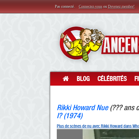
Pas connecté.
Connectez-vous
ou
Devenez membre!
BLOG
CÉLÉBRITÉS
F
Rikki Howard Nue
(??? ans 
I? (1974)
Plus de scènes de nu avec Rikki Howard dans Who