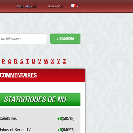
Notre objectif!
Aidez-Moi
Recherche
P
Q
R
S
T
U
V
W
X
Y
Z
COMMENTAIRES
STATISTIQUES DE NU
Célébrités
+0
(59518)
Films et Séries TV
+0
(64097)