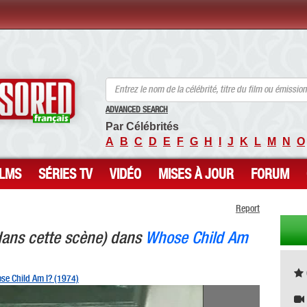
ANCENSORED - Célébrités Nues Non Censurées
ADVANCED SEARCH
Par Célébrités
A
B
C
D
E
F
G
H
I
J
K
L
M
N
O
ILMS
SÉRIES TV
VIDÉO
MISES À JOUR
FORUM
Report
dans cette scène) dans
Whose Child Am
se Child Am I? (1974)