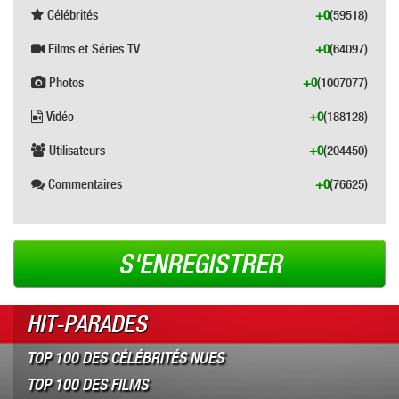
Célébrités
+0
(59518)
Films et Séries TV
+0
(64097)
Photos
+0
(1007077)
Vidéo
+0
(188128)
Utilisateurs
+0
(204450)
Commentaires
+0
(76625)
S'ENREGISTRER
HIT-PARADES
TOP 100 DES CÉLÉBRITÉS NUES
TOP 100 DES FILMS