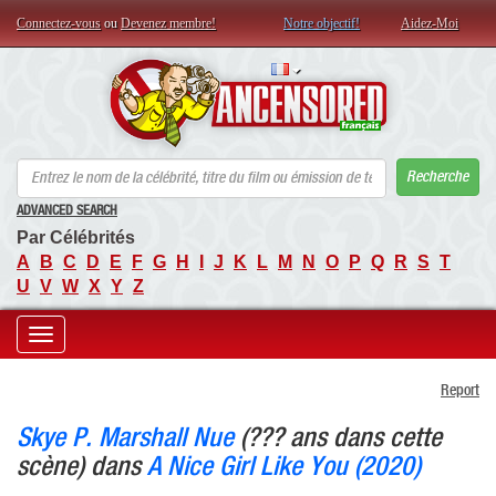
Connectez-vous
ou
Devenez membre!
Notre objectif!
Aidez-Moi
AN
Recherche
ADVANCED SEARCH
Par Célébrités
A
B
C
D
E
F
G
H
I
J
K
L
M
N
O
P
Q
R
S
T
U
V
W
X
Y
Z
Toggle
Report
navigation
Skye P. Marshall Nue
(??? ans dans cette
scène) dans
A Nice Girl Like You (2020)