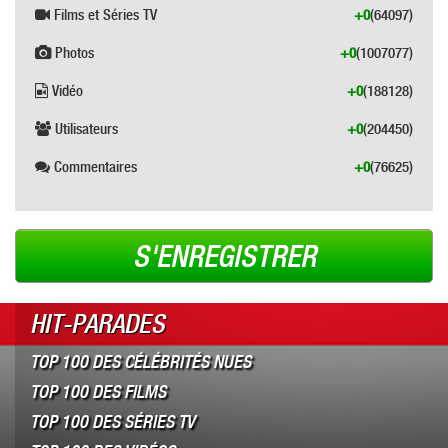
Films et Séries TV
+0
(64097)
Photos
+0
(1007077)
Vidéo
+0
(188128)
Utilisateurs
+0
(204450)
Commentaires
+0
(76625)
S'ENREGISTRER
HIT-PARADES
TOP 100 DES CÉLÉBRITÉS NUES
TOP 100 DES FILMS
TOP 100 DES SÉRIES TV