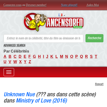
Connectez-vous
ou
Devenez membre!
Notre objectif!
Aidez-Moi
AN
Recherche
ADVANCED SEARCH
Par Célébrités
A
B
C
D
E
F
G
H
I
J
K
L
M
N
O
P
Q
R
S
T
U
V
W
X
Y
Z
Toggle
Report
navigation
Unknown Nue
(??? ans dans cette scène)
dans
Ministry of Love (2016)