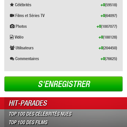
Célébrités
+0
(59518)
Films et Séries TV
+0
(64097)
Photos
+0
(1007077)
Vidéo
+0
(188128)
Utilisateurs
+0
(204450)
Commentaires
+0
(76625)
S'ENREGISTRER
HIT-PARADES
TOP 100 DES CÉLÉBRITÉS NUES
TOP 100 DES FILMS