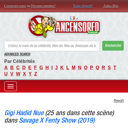
Connectez-vous
ou
Devenez membre!
Notre objectif!
Aidez-Moi
AN
Recherche
ADVANCED SEARCH
Par Célébrités
A
B
C
D
E
F
G
H
I
J
K
L
M
N
O
P
Q
R
S
T
U
V
W
X
Y
Z
Toggle
Report
navigation
Gigi Hadid Nue
(25 ans dans cette scène)
dans
Savage X Fenty Show (2019)