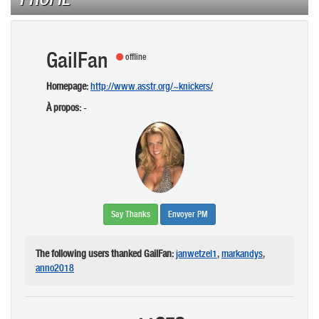
GailFan
offline
Homepage:
http://www.asstr.org/~knickers/
À propos:
-
Say Thanks
Envoyer PM
The following users thanked GailFan:
janwetzel1
,
markandys
,
anno2018