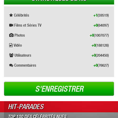
Célébrités
+1
(59519)
Films et Séries TV
+0
(64097)
Photos
+0
(1007077)
Vidéo
+0
(188128)
Utilisateurs
+0
(204450)
Commentaires
+0
(76627)
S'ENREGISTRER
HIT-PARADES
TOP 100 DES CÉLÉBRITÉS NUES