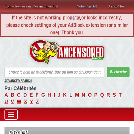
Connectez-vous
ou
Devenez membre!
Notre objectif!
Aidez-Moi
If the site is not working properly or looks incorrectly,
please check settings of your AdBlock extension (or similar
one). Thank you.
AN
Recherche
ADVANCED SEARCH
Par Célébrités
A
B
C
D
E
F
G
H
I
J
K
L
M
N
O
P
Q
R
S
T
U
V
W
X
Y
Z
Toggle
navigation
PROFIL