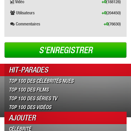
Vidéo
+0
(188128)
Utilisateurs
+0
(204450)
Commentaires
+0
(76630)
S'ENREGISTRER
HIT-PARADES
TOP 100 DES CÉLÉBRITÉS NUES
TOP 100 DES FILMS
TOP 100 DES SÉRIES TV
TOP 100 DES VIDÉOS
AJOUTER
CÉLÉBRITÉ