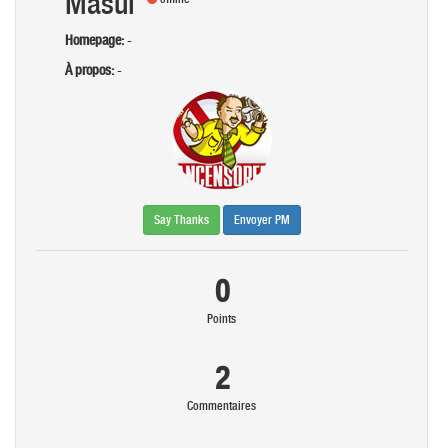
Masui
Homepage:
-
À propos:
-
Say Thanks
Envoyer PM
0
Points
2
Commentaires