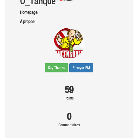
O_Tanque
Homepage:
-
À propos:
-
Say Thanks
Envoyer PM
59
Points
0
Commentaires