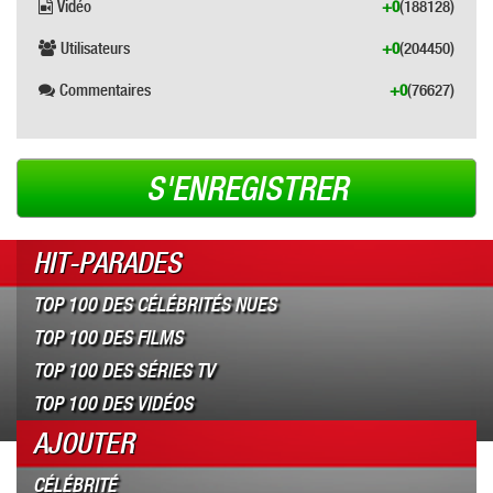
Vidéo
+0
(188128)
Utilisateurs
+0
(204450)
Commentaires
+0
(76627)
S'ENREGISTRER
HIT-PARADES
TOP 100 DES CÉLÉBRITÉS NUES
TOP 100 DES FILMS
TOP 100 DES SÉRIES TV
TOP 100 DES VIDÉOS
AJOUTER
CÉLÉBRITÉ