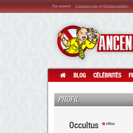
Pas connecté.
Connectez-vous
ou
Devenez membre!
BLOG
CÉLÉBRITÉS
F
PROFIL
Occultus
offline