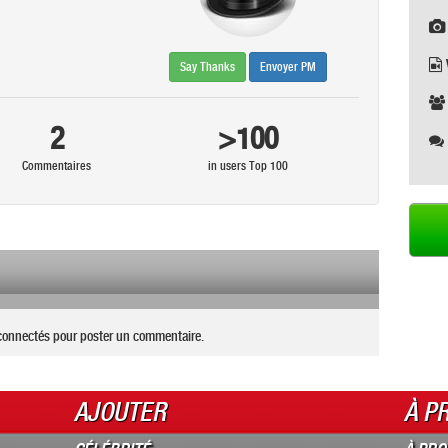
Say Thanks
Envoyer PM
2
>100
Commentaires
in users Top 100
connectés pour poster un commentaire.
AJOUTER
À P