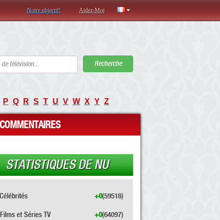
Notre objectif!
Aidez-Moi
Recherche
P
Q
R
S
T
U
V
W
X
Y
Z
COMMENTAIRES
STATISTIQUES DE NU
Célébrités
+0
(59518)
Films et Séries TV
+0
(64097)