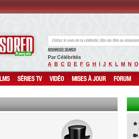
ANCENSORED - Célébrités Nues Non Censurées
ADVANCED SEARCH
Par Célébrités
A
B
C
D
E
F
G
H
I
J
K
L
M
N
O
ILMS
SÉRIES TV
VIDÉO
MISES À JOUR
FORUM