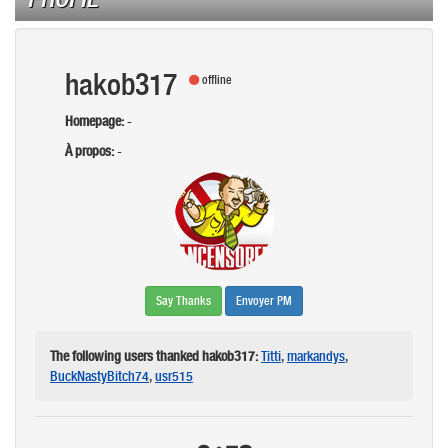
hakob317
offline
Homepage:
-
À propos:
-
Say Thanks
Envoyer PM
The following users thanked hakob317:
Titti
,
markandys
,
BuckNastyBitch74
,
usr515