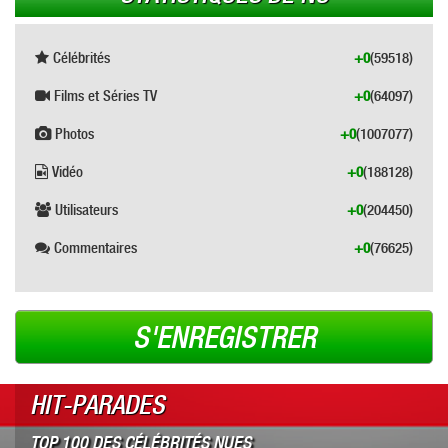
Célébrités
+0
(59518)
Films et Séries TV
+0
(64097)
Photos
+0
(1007077)
Vidéo
+0
(188128)
Utilisateurs
+0
(204450)
Commentaires
+0
(76625)
S'ENREGISTRER
HIT-PARADES
TOP 100 DES CÉLÉBRITÉS NUES