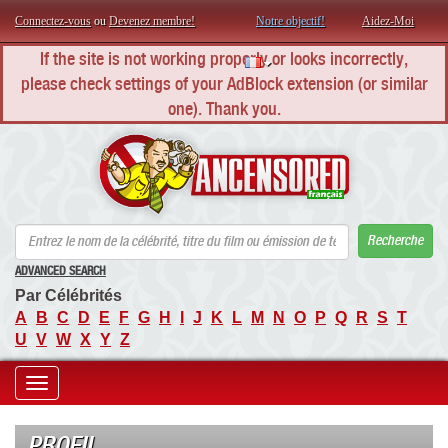
Connectez-vous
ou
Devenez membre!
Notre objectif!
Aidez-Moi
If the site is not working properly or looks incorrectly,
please check settings of your AdBlock extension (or similar
one). Thank you.
AN
Recherche
ADVANCED SEARCH
Par Célébrités
A
B
C
D
E
F
G
H
I
J
K
L
M
N
O
P
Q
R
S
T
U
V
W
X
Y
Z
Toggle
navigation
PROFIL