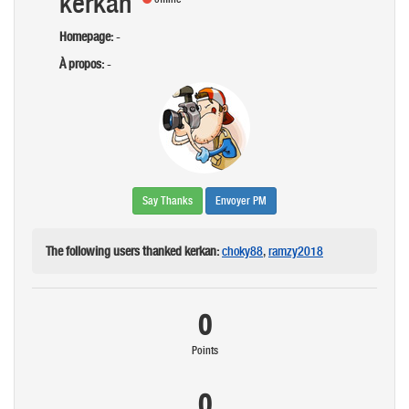
kerkan
Homepage:
-
À propos:
-
Say Thanks
Envoyer PM
The following users thanked kerkan:
choky88
,
ramzy2018
0
Points
0