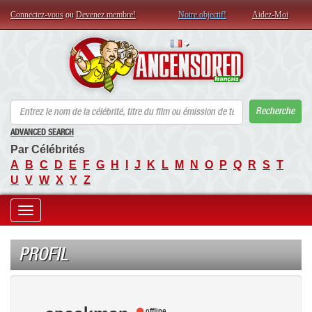
Connectez-vous
ou
Devenez membre!
Notre objectif!
Aidez-Moi
AN
Recherche
ADVANCED SEARCH
Par Célébrités
A
B
C
D
E
F
G
H
I
J
K
L
M
N
O
P
Q
R
S
T
U
V
W
X
Y
Z
Toggle
navigation
PROFIL
offline