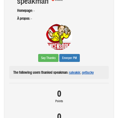
speakman
Homepage:
-
À propos:
-
Say Thanks
Envoyer PM
The following users thanked speakman:
salvakiir
,
getlucky
0
Points
0