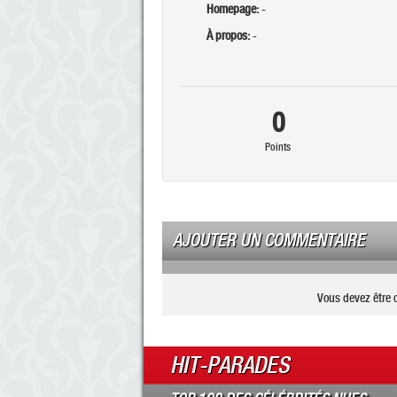
Homepage:
-
À propos:
-
0
Points
AJOUTER UN COMMENTAIRE
Vous devez être 
HIT-PARADES