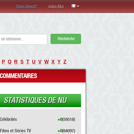
Notre objectif!
Aidez-Moi
Recherche
P
Q
R
S
T
U
V
W
X
Y
Z
COMMENTAIRES
STATISTIQUES DE NU
Célébrités
+0
(59518)
Films et Séries TV
+0
(64097)