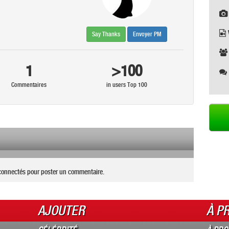
Say Thanks
Envoyer PM
1
>100
Commentaires
in users Top 100
connectés pour poster un commentaire.
AJOUTER
À P