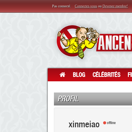
Pas connecté.
Connectez-vous
ou
Devenez membre!
BLOG
CÉLÉBRITÉS
F
PROFIL
xinmeiao
offline