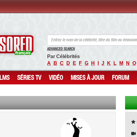
ANCENSORED - Célébrités Nues Non Censurées
ADVANCED SEARCH
Par Célébrités
A
B
C
D
E
F
G
H
I
J
K
L
M
N
O
ILMS
SÉRIES TV
VIDÉO
MISES À JOUR
FORUM