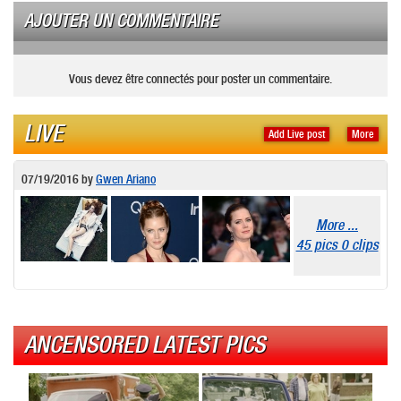
AJOUTER UN COMMENTAIRE
Vous devez être connectés pour poster un commentaire.
LIVE
Add Live post
More
07/19/2016
by
Gwen Ariano
More ...
45 pics 0 clips
ANCENSORED LATEST PICS