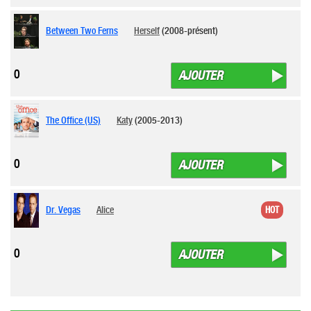
Between Two Ferns
Herself
(2008-présent)
0
AJOUTER
The Office (US)
Katy
(2005-2013)
0
AJOUTER
Dr. Vegas
Alice
HOT
0
AJOUTER