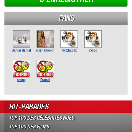
FANS
Daniar danial
visarianovich
twitch231x
cynod
seong
FranzK
HIT-PARADES
TOP 100 DES CÉLÉBRITÉS NUES
TOP 100 DES FILMS