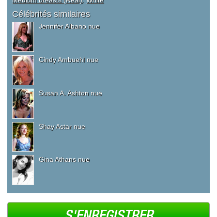
Medium breasts (Real)
,
White
Célébrités similaires
Jennifer Albano nue
Cindy Ambuehl nue
Susan A. Ashton nue
Shay Astar nue
Gina Athans nue
S'ENREGISTRER