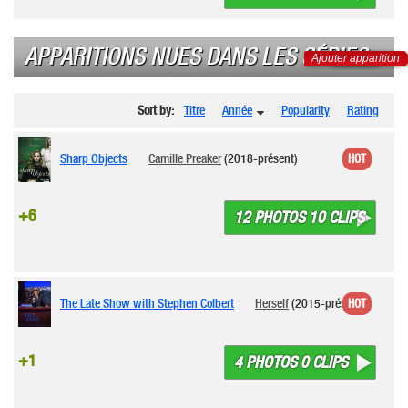
APPARITIONS NUES DANS LES SÉRIES
Ajouter apparition
Sort by:
Titre
Année
Popularity
Rating
Sharp Objects
Camille Preaker
(2018-présent)
HOT
+6
12 PHOTOS 10 CLIPS
The Late Show with Stephen Colbert
Herself
(2015-présent)
HOT
+1
4 PHOTOS 0 CLIPS