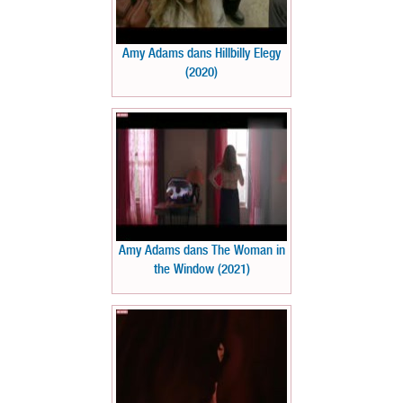
Amy Adams dans Hillbilly Elegy
(2020)
Amy Adams dans The Woman in
the Window (2021)