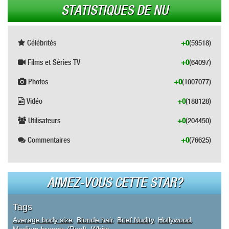
STATISTIQUES DE NU
Célébrités
+0
(59518)
Films et Séries TV
+0
(64097)
Photos
+0
(1007077)
Vidéo
+0
(188128)
Utilisateurs
+0
(204450)
Commentaires
+0
(76625)
AIMEZ-VOUS CETTE STAR?
Tags
Average body size
,
Blonde hair
,
Brief Nudity
,
Hollywood
,