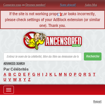
Connectez-vous
ou
Devenez membre!
Notre objectif!
Aidez-Moi
If the site is not working properly or looks incorrectly,
please check settings of your AdBlock extension (or similar
one). Thank you.
AN
Recherche
ADVANCED SEARCH
Par Célébrités
A
B
C
D
E
F
G
H
I
J
K
L
M
N
O
P
Q
R
S
T
U
V
W
X
Y
Z
Toggle
Report
navigation