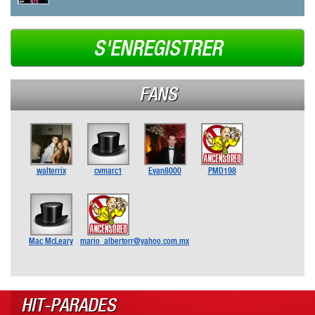
S'ENREGISTRER
FANS
walterrix
cvmarc1
Evan8000
PMD198
Mac McLeary
mario_albertorr@yahoo.com.mx
HIT-PARADES