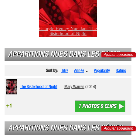
Georgie Henley Nue dans The
Sisterhood of Night
APPARITIONS NUES DANS LES FILMS
Ajouter apparition
Sort by:
Titre
Année
Popularity
Rating
The Sisterhood of Night
Mary Warren
(2014)
+1
1 PHOTOS 0 CLIPS
APPARITIONS NUES DANS LES SÉRIES
Ajouter apparition