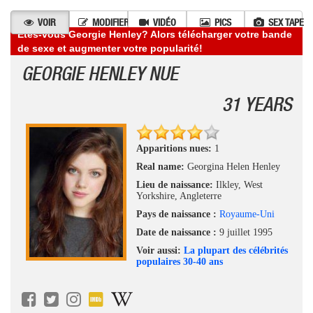
VOIR
MODIFIER
VIDÉO
PICS
SEX TAPE
Êtes-vous Georgie Henley? Alors télécharger votre bande
de sexe et augmenter votre popularité!
GEORGIE HENLEY NUE
31 YEARS
Apparitions nues:
1
Real name:
Georgina Helen Henley
Lieu de naissance:
Ilkley, West
Yorkshire, Angleterre
Pays de naissance :
Royaume-Uni
Date de naissance :
9 juillet 1995
Voir aussi:
La plupart des célébrités
populaires 30-40 ans