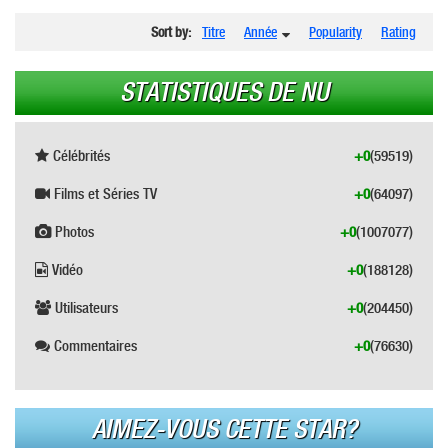
Sort by:
Titre
Année
Popularity
Rating
STATISTIQUES DE NU
Célébrités
+0
(59519)
Films et Séries TV
+0
(64097)
Photos
+0
(1007077)
Vidéo
+0
(188128)
Utilisateurs
+0
(204450)
Commentaires
+0
(76630)
AIMEZ-VOUS CETTE STAR?