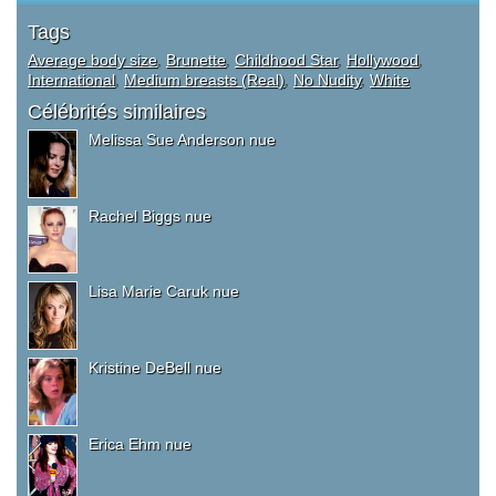
Tags
Average body size
,
Brunette
,
Childhood Star
,
Hollywood
,
International
,
Medium breasts (Real)
,
No Nudity
,
White
Célébrités similaires
Melissa Sue Anderson nue
Rachel Biggs nue
Lisa Marie Caruk nue
Kristine DeBell nue
Erica Ehm nue