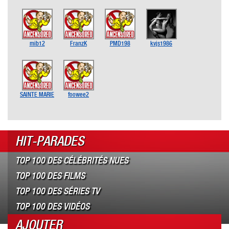
mib12
FranzK
PMD198
kvjs1986
SAINTE MARIE
foowee2
HIT-PARADES
TOP 100 DES CÉLÉBRITÉS NUES
TOP 100 DES FILMS
TOP 100 DES SÉRIES TV
TOP 100 DES VIDÉOS
AJOUTER