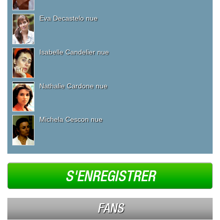
Eva Decastelo nue
Isabelle Candelier nue
Nathalie Cardone nue
Michela Cescon nue
S'ENREGISTRER
FANS