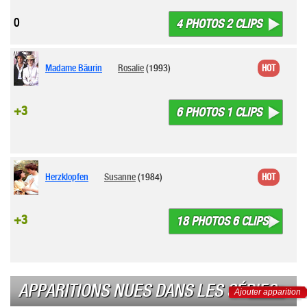
0
4 PHOTOS 2 CLIPS
Madame Bäurin
Rosalie
(1993)
HOT
+3
6 PHOTOS 1 CLIPS
Herzklopfen
Susanne
(1984)
HOT
+3
18 PHOTOS 6 CLIPS
APPARITIONS NUES DANS LES SÉRIES
Ajouter apparition