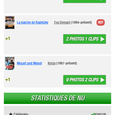
La marche de Radetzky
Eva Demant
(1994-présent)
HOT
+1
2 PHOTOS 1 CLIPS
Mozart und Meisel
Krista
(1987-présent)
+1
9 PHOTOS 2 CLIPS
STATISTIQUES DE NU
Célébrités
+0
(59519)