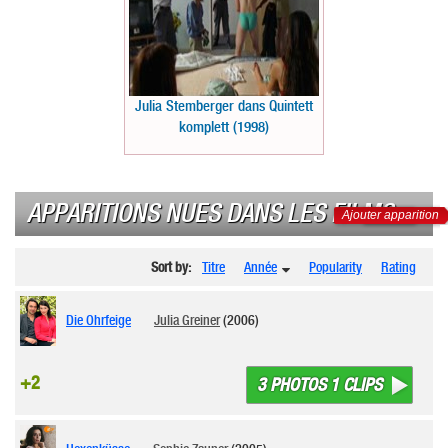
Julia Stemberger dans Quintett
komplett (1998)
APPARITIONS NUES DANS LES FILMS
Ajouter apparition
Sort by:
Titre
Année
Popularity
Rating
Die Ohrfeige
Julia Greiner
(2006)
+2
3 PHOTOS 1 CLIPS