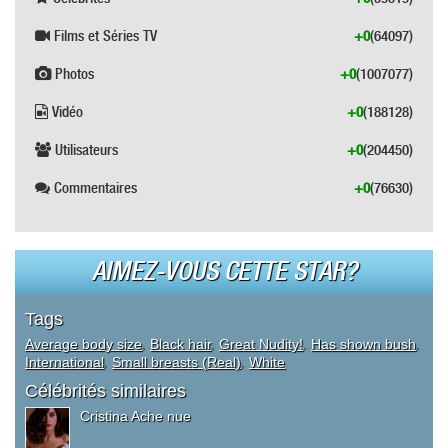
Films et Séries TV
+0
(64097)
Photos
+0
(1007077)
Vidéo
+0
(188128)
Utilisateurs
+0
(204450)
Commentaires
+0
(76630)
AIMEZ-VOUS CETTE STAR?
Tags
Average body size
,
Black hair
,
Great Nudity!
,
Has shown bush
,
International
,
Small breasts (Real)
,
White
Célébrités similaires
Cristina Ache nue