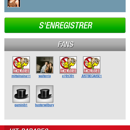
S'ENREGISTRER
FANS
mittalnaina11
walterrix
e785391
JUSTBECAUSE1
gaminib1
busterwilbury