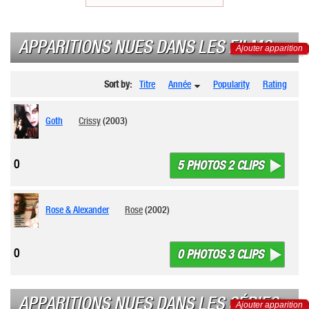
APPARITIONS NUES DANS LES FILMS
Ajouter apparition
Sort by:
Titre
Année
Popularity
Rating
Goth
Crissy
(2003)
0
5 PHOTOS 2 CLIPS
Rose & Alexander
Rose
(2002)
0
0 PHOTOS 3 CLIPS
APPARITIONS NUES DANS LES SÉRIES
Ajouter apparition