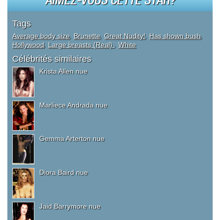
AIMEZ-VOUS CETTE STAR?
Tags
Average body size
,
Brunette
,
Great Nudity!
,
Has shown bush
,
Hollywood
,
Large breasts (Real)
,
White
Célébrités similaires
Krista Allen nue
Marliece Andrada nue
Gemma Arterton nue
Diora Baird nue
Jaid Barrymore nue