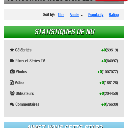
Sort by:
Titre
Année
Popularity
Rating
STATISTIQUES DE NU
Célébrités
+0
(59519)
Films et Séries TV
+0
(64097)
Photos
+0
(1007077)
Vidéo
+0
(188128)
Utilisateurs
+0
(204450)
Commentaires
+0
(76630)