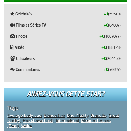
Célébrités
+1
(59519)
Films et Séries TV
+0
(64097)
Photos
+0
(1007077)
Vidéo
+0
(188128)
Utilisateurs
+0
(204450)
Commentaires
+0
(76627)
AIMEZ-VOUS CETTE STAR?
Tags
Average body size
,
Blonde hair
,
Brief Nudity
,
Brunette
,
Great
Nudity!
,
Has shown bush
,
International
,
Medium breasts
(Real)
,
White