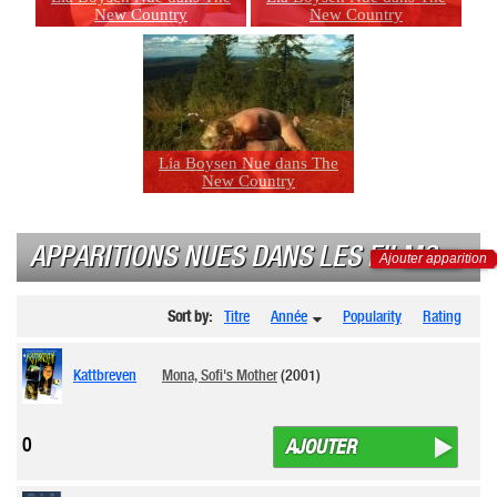
New Country
New Country
Lia Boysen Nue dans The
New Country
APPARITIONS NUES DANS LES FILMS
Ajouter apparition
Sort by:
Titre
Année
Popularity
Rating
Kattbreven
Mona, Sofi's Mother
(2001)
0
AJOUTER