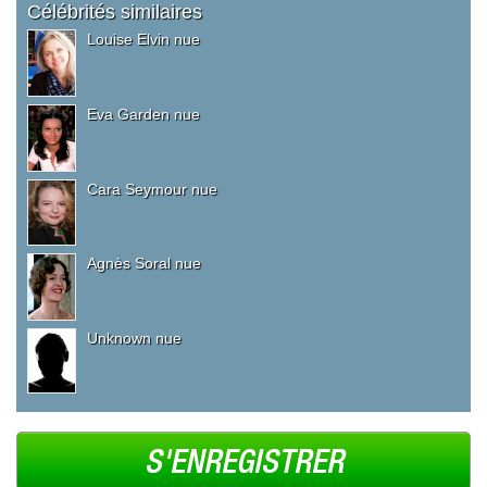
Célébrités similaires
Louise Elvin nue
Eva Garden nue
Cara Seymour nue
Agnès Soral nue
Unknown nue
S'ENREGISTRER