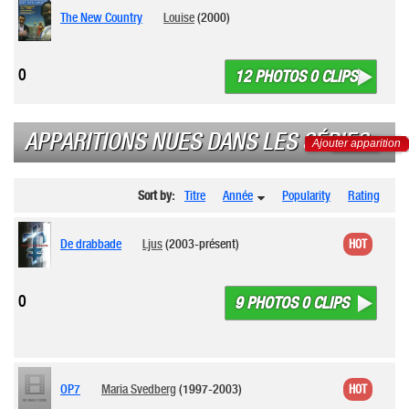
The New Country
Louise
(2000)
0
12 PHOTOS 0 CLIPS
APPARITIONS NUES DANS LES SÉRIES
Ajouter apparition
Sort by:
Titre
Année
Popularity
Rating
De drabbade
Ljus
(2003-présent)
HOT
0
9 PHOTOS 0 CLIPS
OP7
Maria Svedberg
(1997-2003)
HOT