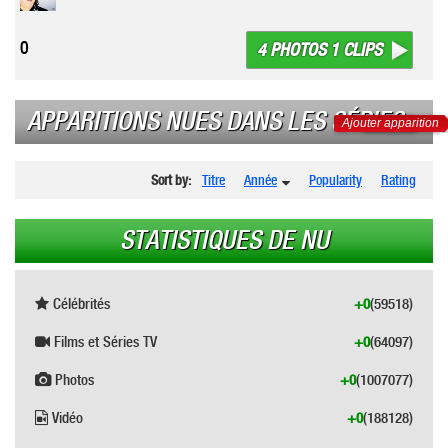
0
4 PHOTOS 1 CLIPS
APPARITIONS NUES DANS LES SÉRIES
Ajouter apparition
Sort by:
Titre
Année
Popularity
Rating
STATISTIQUES DE NU
Célébrités
+0
(59518)
Films et Séries TV
+0
(64097)
Photos
+0
(1007077)
Vidéo
+0
(188128)