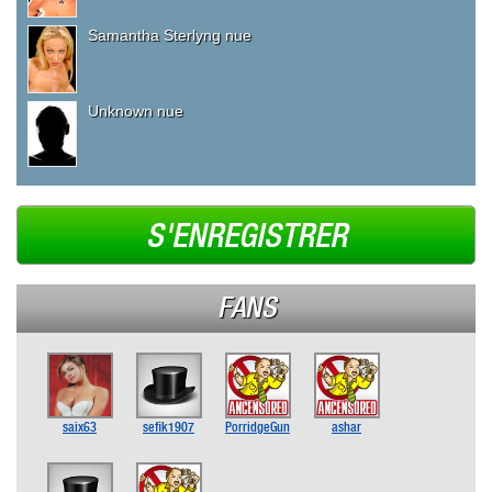
Samantha Sterlyng nue
Unknown nue
S'ENREGISTRER
FANS
saix63
sefik1907
PorridgeGun
ashar