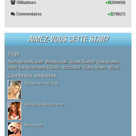
Utilisateurs
+0
(204450)
Commentaires
+2
(76627)
AIMEZ-VOUS CETTE STAR?
Tags
Average body size
,
Blonde hair
,
Great Nudity!
,
Has shown
bush
,
Large breasts (Real)
,
Porn Star
,
Video Vixen
,
White
Célébrités similaires
Roxanne Hall nue
Shayla LaVeaux nue
Seka nue