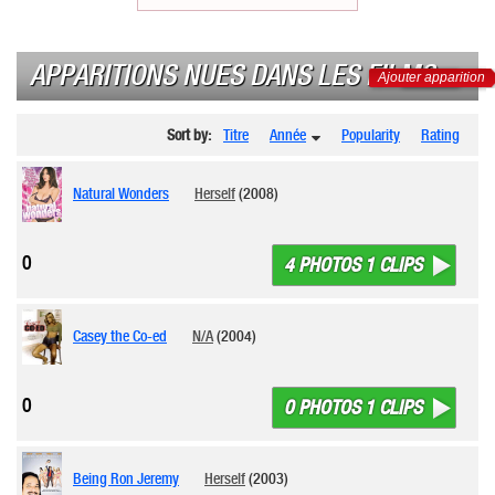
APPARITIONS NUES DANS LES FILMS
Ajouter apparition
Sort by:
Titre
Année
Popularity
Rating
Natural Wonders
Herself
(2008)
0
4 PHOTOS 1 CLIPS
Casey the Co-ed
N/A
(2004)
0
0 PHOTOS 1 CLIPS
Being Ron Jeremy
Herself
(2003)