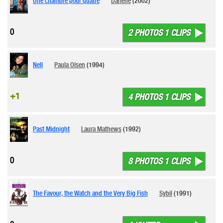
Une chambre pour quatre
Darlene
(2002)
0
2 PHOTOS 1 CLIPS
Nell
Paula Olsen
(1994)
+1
4 PHOTOS 1 CLIPS
Past Midnight
Laura Mathews
(1992)
0
8 PHOTOS 1 CLIPS
The Favour, the Watch and the Very Big Fish
Sybil
(1991)