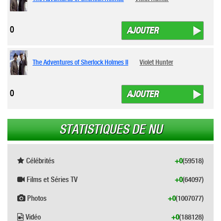
0
AJOUTER
The Adventures of Sherlock Holmes II
Violet Hunter
0
AJOUTER
STATISTIQUES DE NU
Célébrités
+0
(59518)
Films et Séries TV
+0
(64097)
Photos
+0
(1007077)
Vidéo
+0
(188128)