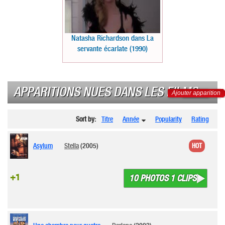
Natasha Richardson dans La
servante écarlate (1990)
APPARITIONS NUES DANS LES FILMS
Ajouter apparition
Sort by:
Titre
Année
Popularity
Rating
Asylum
Stella
(2005)
HOT
+1
10 PHOTOS 1 CLIPS