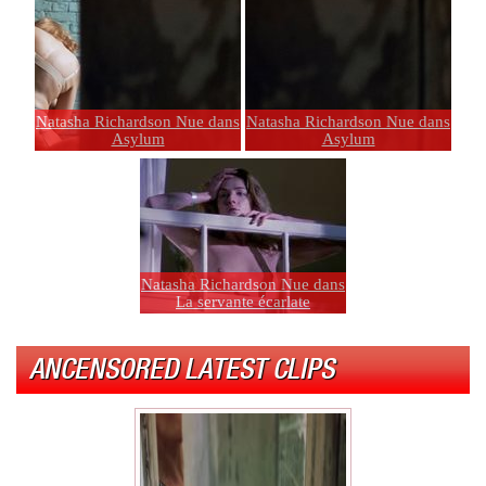
Natasha Richardson Nue dans
Natasha Richardson Nue dans
Asylum
Asylum
Natasha Richardson Nue dans
La servante écarlate
ANCENSORED LATEST CLIPS