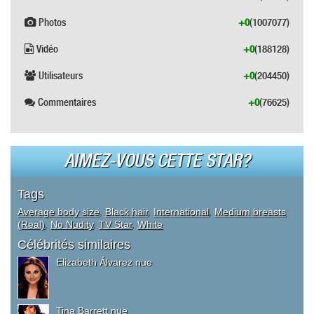
Photos
+0
(1007077)
Vidéo
+0
(188128)
Utilisateurs
+0
(204450)
Commentaires
+0
(76625)
AIMEZ-VOUS CETTE STAR?
Tags
Average body size
,
Black hair
,
International
,
Medium breasts
(Real)
,
No Nudity
,
TV Star
,
White
Célébrités similaires
Elizabeth Álvarez nue
Tina Barrett nue