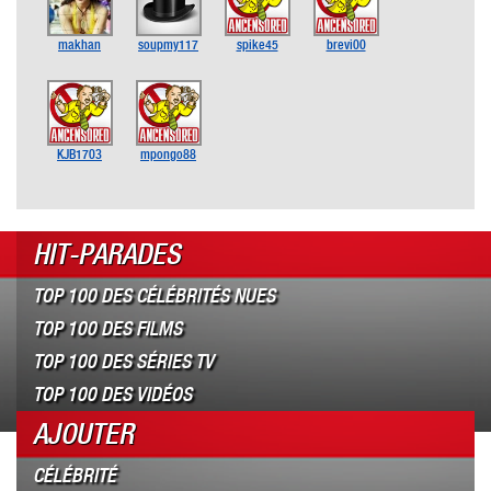
makhan
soupmy117
spike45
brevi00
KJB1703
mpongo88
HIT-PARADES
TOP 100 DES CÉLÉBRITÉS NUES
TOP 100 DES FILMS
TOP 100 DES SÉRIES TV
TOP 100 DES VIDÉOS
AJOUTER
CÉLÉBRITÉ