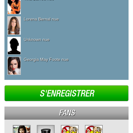
Lorena Bernal nue
Unknown nue
Georgia May Foote nue
S'ENREGISTRER
FANS