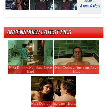
More ...
3 pics 0 clips
ANCENSORED LATEST PICS
Nina Dobrev Nue dans Love
Nina Dobrev Nue dans Love
Hard
Hard
Nina Dobrev Nue dans Hearts