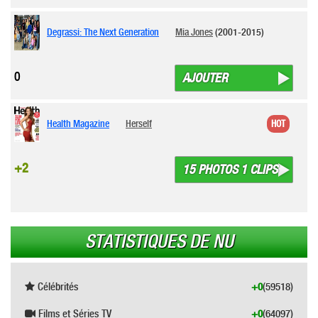
Degrassi: The Next Generation
Mia Jones
(2001-2015)
0
AJOUTER
Health Magazine
Herself
HOT
+2
15 PHOTOS 1 CLIPS
STATISTIQUES DE NU
Célébrités
+0
(59518)
Films et Séries TV
+0
(64097)