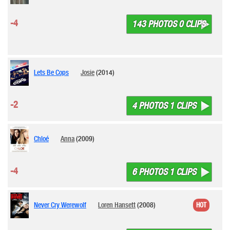
-4
143 PHOTOS 0 CLIPS
Lets Be Cops
Josie
(2014)
-2
4 PHOTOS 1 CLIPS
Chloé
Anna
(2009)
-4
6 PHOTOS 1 CLIPS
Never Cry Werewolf
Loren Hansett
(2008)
HOT