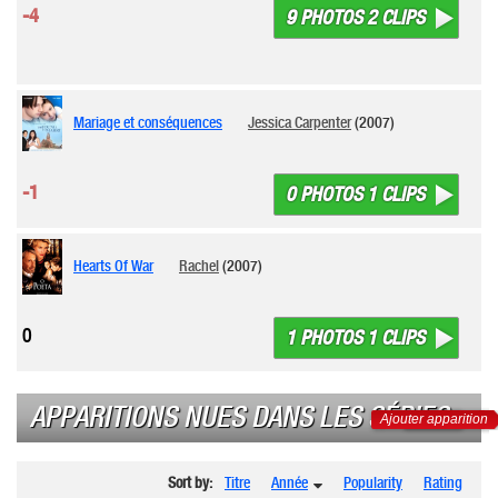
-4
9 PHOTOS 2 CLIPS
Mariage et conséquences
Jessica Carpenter
(2007)
-1
0 PHOTOS 1 CLIPS
Hearts Of War
Rachel
(2007)
0
1 PHOTOS 1 CLIPS
APPARITIONS NUES DANS LES SÉRIES
Ajouter apparition
Sort by:
Titre
Année
Popularity
Rating