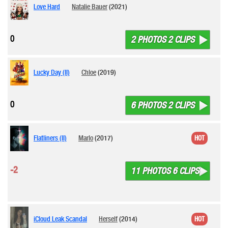
Love Hard
Natalie Bauer
(2021)
0
2 PHOTOS 2 CLIPS
Lucky Day (II)
Chloe
(2019)
0
6 PHOTOS 2 CLIPS
Flatliners (II)
Marlo
(2017)
HOT
-2
11 PHOTOS 6 CLIPS
iCloud Leak Scandal
Herself
(2014)
HOT