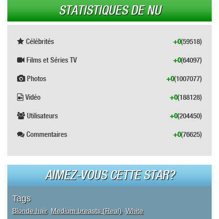
STATISTIQUES DE NU
Célébrités
+0
(59518)
Films et Séries TV
+0
(64097)
Photos
+0
(1007077)
Vidéo
+0
(188128)
Utilisateurs
+0
(204450)
Commentaires
+0
(76625)
AIMEZ-VOUS CETTE STAR?
Tags
Blonde hair
,
Medium breasts (Real)
,
White