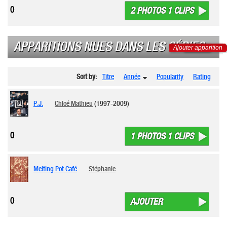
0
2 PHOTOS 1 CLIPS
APPARITIONS NUES DANS LES SÉRIES
Ajouter apparition
Sort by:
Titre
Année
Popularity
Rating
P.J.
Chloé Mathieu
(1997-2009)
0
1 PHOTOS 1 CLIPS
Melting Pot Café
Stéphanie
0
AJOUTER