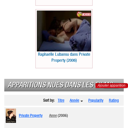
Raphaëlle Lubansu dans Private
Property (2006)
APPARITIONS NUES DANS LES FILMS
Ajouter apparition
Sort by:
Titre
Année
Popularity
Rating
Private Property
Anne
(2006)