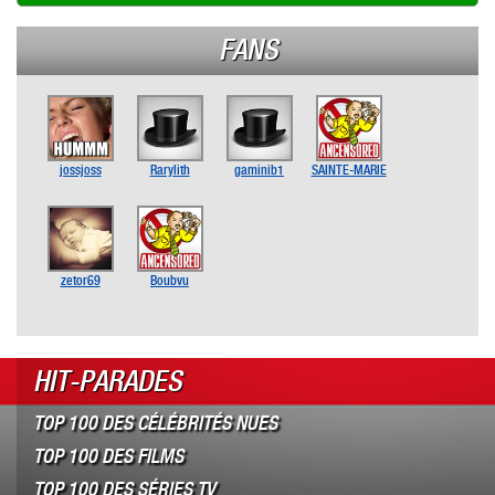
FANS
jossjoss
Rarylith
gaminib1
SAINTE-MARIE
zetor69
Boubvu
HIT-PARADES
TOP 100 DES CÉLÉBRITÉS NUES
TOP 100 DES FILMS
TOP 100 DES SÉRIES TV