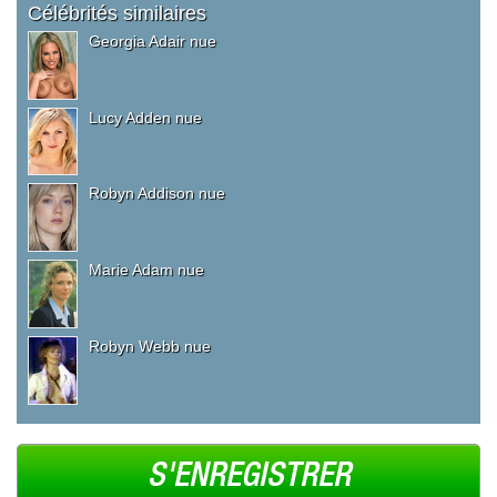
Célébrités similaires
Georgia Adair nue
Lucy Adden nue
Robyn Addison nue
Marie Adam nue
Robyn Webb nue
S'ENREGISTRER