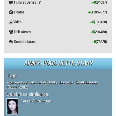
Films et Séries TV
+0
(64097)
Photos
+0
(1007077)
Vidéo
+0
(188128)
Utilisateurs
+0
(204450)
Commentaires
+0
(76625)
AIMEZ-VOUS CETTE STAR?
Tags
Average body size
,
Brief Nudity
,
Brunette
,
Small breasts
(Real)
,
White
Célébrités similaires
Karine Adrover nue