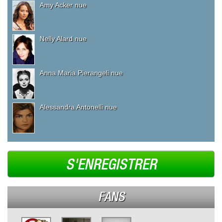
Amy Acker nue
Nelly Alard nue
Anna Maria Pierangeli nue
Alessandra Antonelli nue
S'ENREGISTRER
FANS