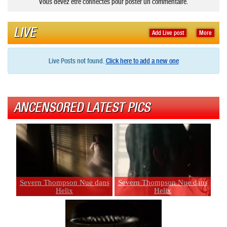
Vous devez être connectés pour poster un commentaire.
LIVE
Add Live post
More
Live Posts not found.
Click here to add a new one
ANCENSORED LATEST PICS
Severn Thompson Nue dans
Severn Thompson Nue dans
Helix
Helix