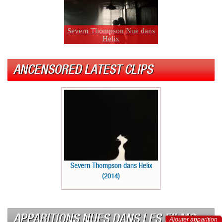
Severn Thompson Nue dans
Helix
ANCENSORED LATEST CLIPS
Severn Thompson dans Helix
(2014)
APPARITIONS NUES DANS LES FILMS
Ajouter apparition