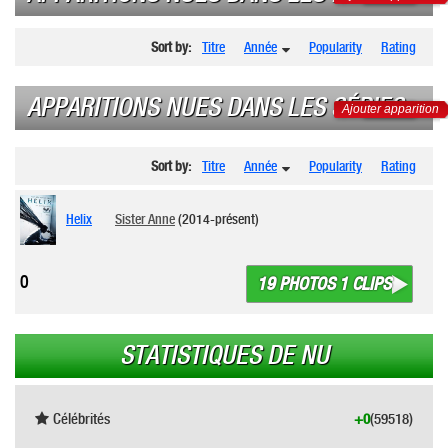
Sort by:
Titre
Année
Popularity
Rating
APPARITIONS NUES DANS LES SÉRIES
Ajouter apparition
Sort by:
Titre
Année
Popularity
Rating
Helix
Sister Anne
(2014-présent)
0
19 PHOTOS 1 CLIPS
STATISTIQUES DE NU
Célébrités
+0
(59518)