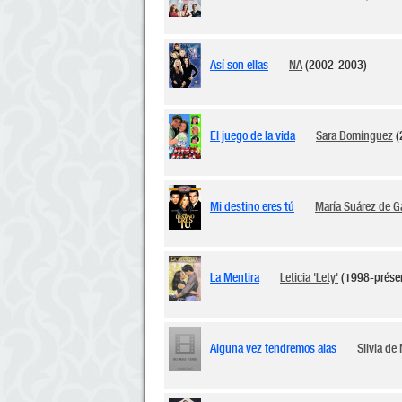
Así son ellas
NA
(2002-2003)
El juego de la vida
Sara Domínguez
(
Mi destino eres tú
María Suárez de G
La Mentira
Leticia 'Lety'
(1998-prése
Alguna vez tendremos alas
Silvia de 