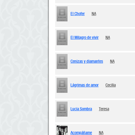
El Chofer
NA
El Milagro de vivir
NA
Cenizas y diamantes
NA
Lágrimas de amor
Cecilia
Lucia Sombra
Teresa
Acompáñame
NA