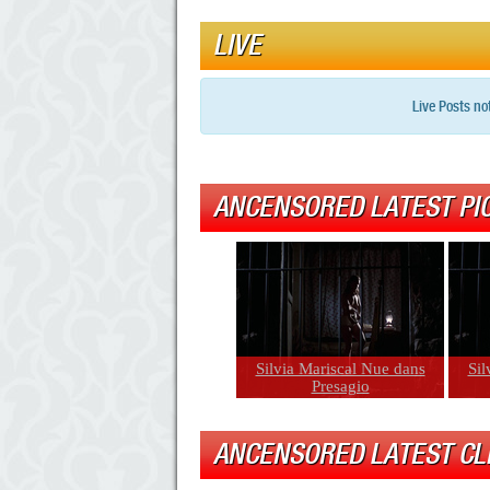
LIVE
Live Posts no
ANCENSORED LATEST PI
Silvia Mariscal Nue dans
Sil
Presagio
ANCENSORED LATEST CL