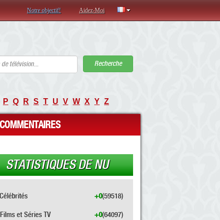
Notre objectif!
Aidez-Moi
Recherche
P
Q
R
S
T
U
V
W
X
Y
Z
COMMENTAIRES
STATISTIQUES DE NU
Célébrités
+0
(59518)
Films et Séries TV
+0
(64097)