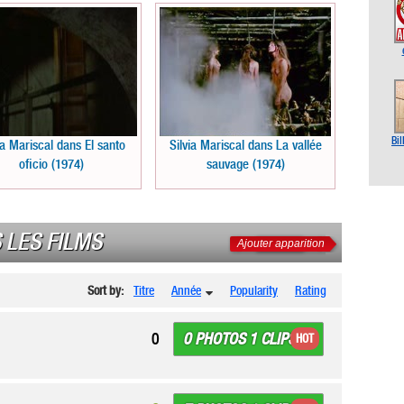
Bil
ia Mariscal dans El santo
Silvia Mariscal dans La vallée
oficio (1974)
sauvage (1974)
 LES FILMS
Ajouter apparition
Sort by:
Titre
Année
Popularity
Rating
0 PHOTOS 1 CLIPS
0
HOT