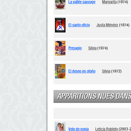
La vallée sauvage
Margarita
(1974)
El santo oficio
Justa Méndez
(1974)
Presagio
Silvia
(1974)
El deseo en otoño
Silvia
(1972)
APPARITIONS NUES DANS
Velo de novia
Leticia Robleto
(2003-