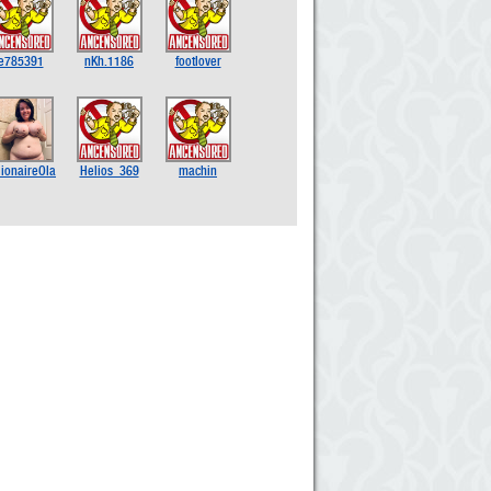
e785391
nKh.1186
footlover
lionaireOla
Helios_369
machin