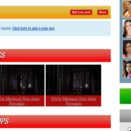
Add Live post
More
t found.
Click here to add a new one
CS
via Mariscal Nue dans
Silvia Mariscal Nue dans
Presagio
Presagio
IPS