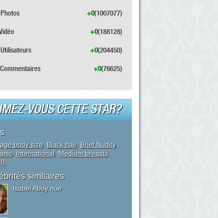
Photos
+0
(1007077)
Vidéo
+0
(188128)
Utilisateurs
+0
(204450)
Commentaires
+0
(76625)
IMEZ-VOUS CETTE STAR?
s
age body size
,
Black hair
,
Brief Nudity
,
anic
,
International
,
Medium breasts
l)
ébrités similaires
Isabel Aboy nue