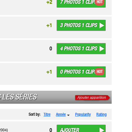
7 PHOTOS 1 CLIPS
+2
HOT
3 PHOTOS 1 CLIPS
+1
4 PHOTOS 1 CLIPS
0
0 PHOTOS 1 CLIPS
+1
HOT
 LES SÉRIES
Ajouter apparition
Sort by:
Titre
Année
Popularity
Rating
AJOUTER
0
2004)