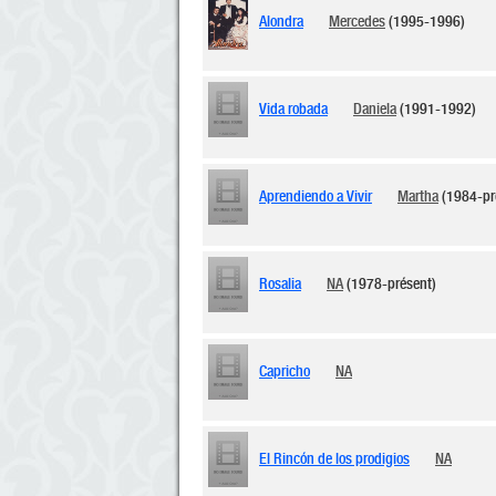
Alondra
Mercedes
(1995-1996)
Vida robada
Daniela
(1991-1992)
Aprendiendo a Vivir
Martha
(1984-pr
Rosalia
NA
(1978-présent)
Capricho
NA
El Rincón de los prodigios
NA