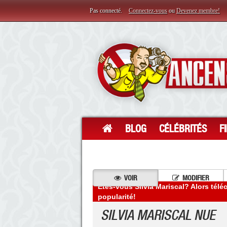
Pas connecté.
Connectez-vous
ou
Devenez membre!
BLOG
CÉLÉBRITÉS
F
VOIR
MODIFIER
Êtes-vous Silvia Mariscal? Alors tél
popularité!
SILVIA MARISCAL NUE