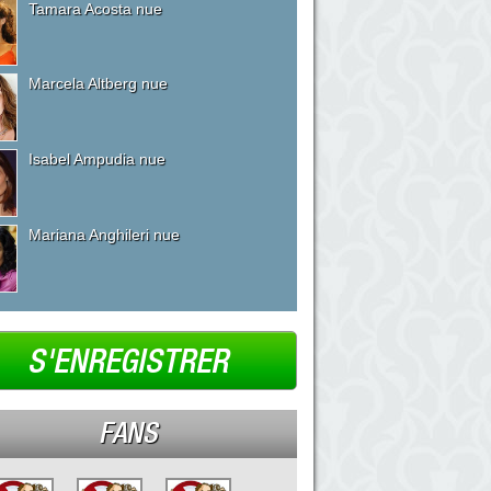
Tamara Acosta nue
Marcela Altberg nue
Isabel Ampudia nue
Mariana Anghileri nue
S'ENREGISTRER
FANS