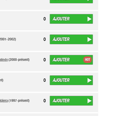
AJOUTER
0
AJOUTER
0
2001-2002)
AJOUTER
0
alindo
(2000-présent)
HOT
AJOUTER
0
nt)
AJOUTER
0
Nájera
(1997-présent)