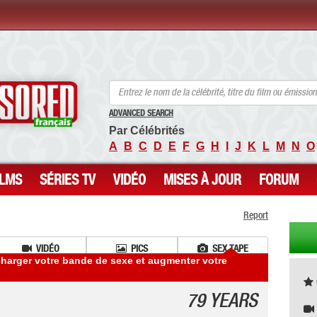
ANCENSORED - Célébrités Nues Non Censurées
ADVANCED SEARCH
Par Célébrités
A
B
C
D
E
F
G
H
I
J
K
L
M
N
O
ILMS
SÉRIES TV
VIDÉO
MISES À JOUR
FORUM
Report
VIDÉO
PICS
SEX TAPE
écharger votre bande de sexe et augmenter votre
79 YEARS