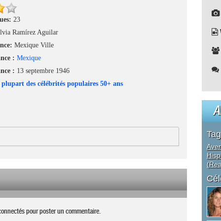
nues:
23
lvia Ramírez Aguilar
ance:
Mexique Ville
ance :
Mexique
ance :
13 septembre 1946
 plupart des célébrités populaires 50+ ans
A
Tag
Aver
Hisp
(Rea
Cél
connectés pour poster un commentaire.