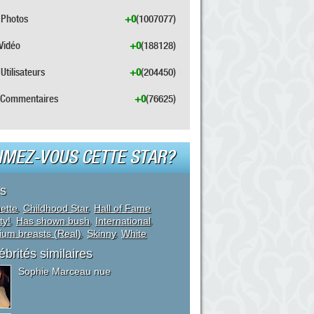
Photos
+0
(1007077)
Vidéo
+0
(188128)
Utilisateurs
+0
(204450)
Commentaires
+0
(76625)
IMEZ-VOUS CETTE STAR?
s
ette
,
Childhood Star
,
Hall of Fame
ty!
,
Has shown bush
,
International
,
um breasts (Real)
,
Skinny
,
White
ébrités similaires
Sophie Marceau nue