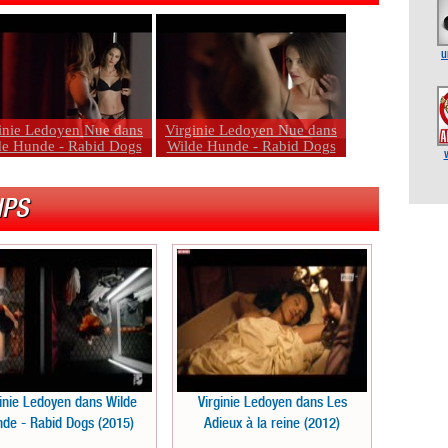
u
inie Ledoyen Nue dans
Virginie Ledoyen Nue dans
de Hunde - Rabid Dogs
Wilde Hunde - Rabid Dogs
IPS
ginie Ledoyen dans Wilde
Virginie Ledoyen dans Les
de - Rabid Dogs (2015)
Adieux à la reine (2012)