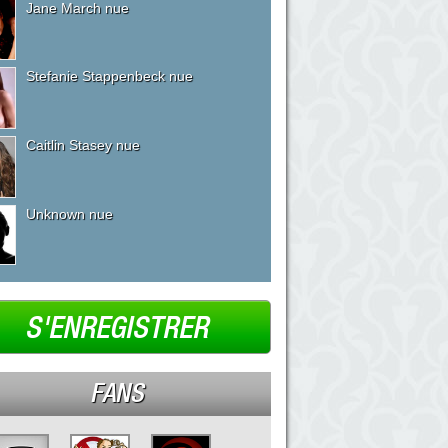
Jane March nue
Stefanie Stappenbeck nue
Caitlin Stasey nue
Unknown nue
S'ENREGISTRER
FANS