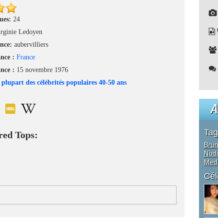
nues:
24
irginie Ledoyen
ance:
aubervilliers
ance :
France
ance :
15 novembre 1976
 plupart des célébrités populaires 40-50 ans
A
Tag
red Tops:
Brun
Nudi
Medi
Cél