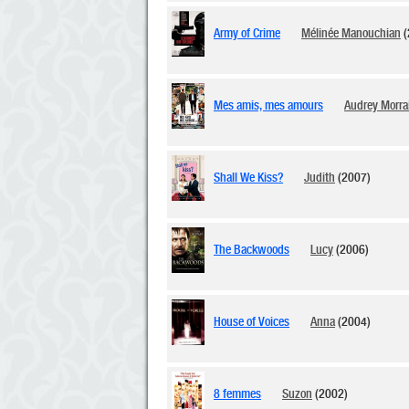
Army of Crime
Mélinée Manouchian
(
Mes amis, mes amours
Audrey Morra
Shall We Kiss?
Judith
(2007)
The Backwoods
Lucy
(2006)
House of Voices
Anna
(2004)
8 femmes
Suzon
(2002)