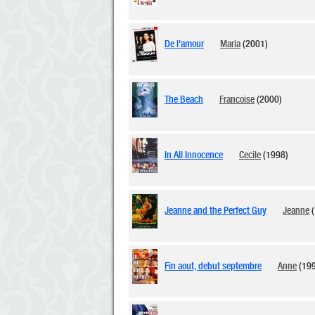
De l'amour
Maria
(2001)
The Beach
Francoise
(2000)
In All Innocence
Cecile
(1998)
Jeanne and the Perfect Guy
Jeanne
(
Fin aout, debut septembre
Anne
(199