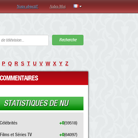
Notre objectif!
Aidez-Moi
Recherche
P
Q
R
S
T
U
V
W
X
Y
Z
COMMENTAIRES
STATISTIQUES DE NU
Célébrités
+0
(59518)
Films et Séries TV
+0
(64097)