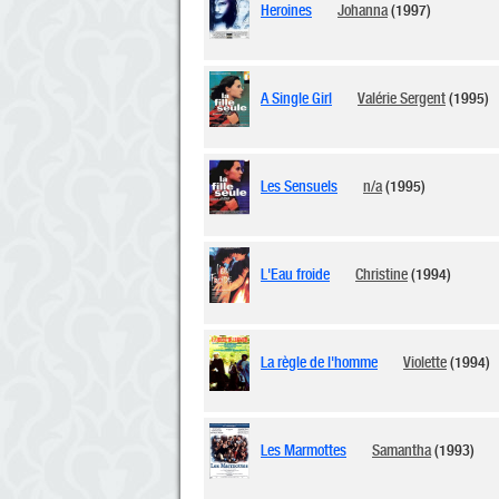
Heroines
Johanna
(1997)
A Single Girl
Valérie Sergent
(1995)
Les Sensuels
n/a
(1995)
L'Eau froide
Christine
(1994)
La règle de l'homme
Violette
(1994)
Les Marmottes
Samantha
(1993)