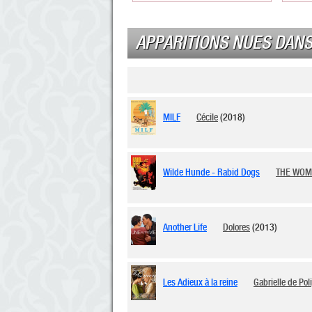
APPARITIONS NUES DANS
MILF
Cécile
(2018)
Wilde Hunde - Rabid Dogs
THE WO
Another Life
Dolores
(2013)
Les Adieux à la reine
Gabrielle de Pol