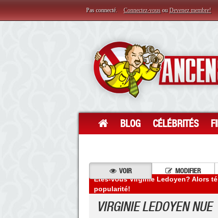
Pas connecté.
Connectez-vous
ou
Devenez membre!
BLOG
CÉLÉBRITÉS
F
VOIR
MODIFIER
Êtes-vous Virginie Ledoyen? Alors té
popularité!
VIRGINIE LEDOYEN NUE