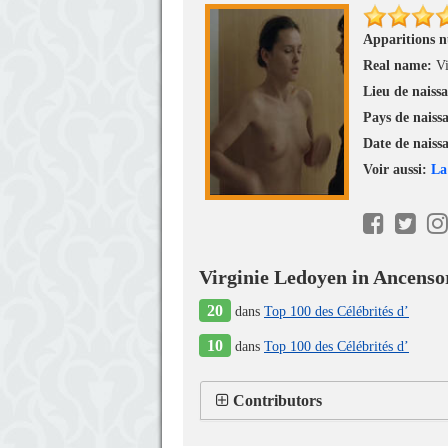
Apparitions 
Real name:
V
Lieu de naiss
Pays de naiss
Date de naiss
Voir aussi:
La
Virginie Ledoyen in Ancenso
20
dans
Top 100 des Célébrités d’
10
dans
Top 100 des Célébrités d’
Contributors