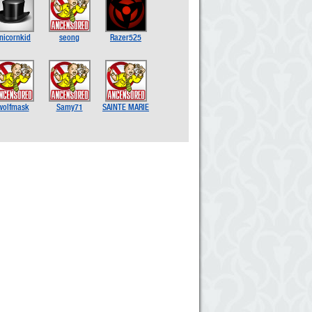
nicornkid
seong
Razer525
wolfmask
Samy71
SAINTE MARIE