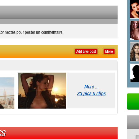
connectés pour poster un commentaire.
Add Live post
More
More ...
33 pics 0 clips
CS