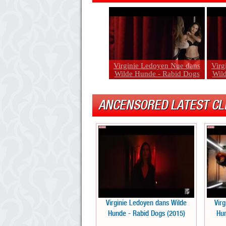
Virginie Ledoyen Nue dans
Virg
Wilde Hunde - Rabid Dogs
Wil
ANCENSORED LATEST CL
Virginie Ledoyen dans Wilde
Vir
Hunde - Rabid Dogs (2015)
Hun