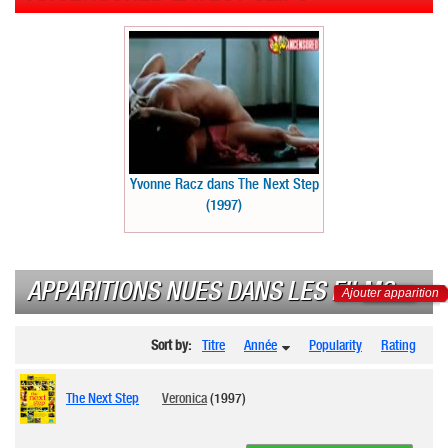
Yvonne Racz dans The Next Step
(1997)
APPARITIONS NUES DANS LES FILMS
Ajouter apparition
Sort by:
Titre
Année
Popularity
Rating
The Next Step
Veronica
(1997)