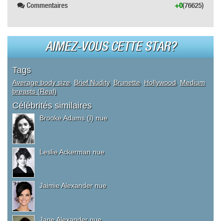
Commentaires
+0
(76625)
AIMEZ-VOUS CETTE STAR?
Tags
Average body size
,
Brief Nudity
,
Brunette
,
Hollywood
,
Medium
breasts (Real)
Célébrités similaires
Brooke Adams (I) nue
Leslie Ackerman nue
Jaimie Alexander nue
Jane Alexander nue