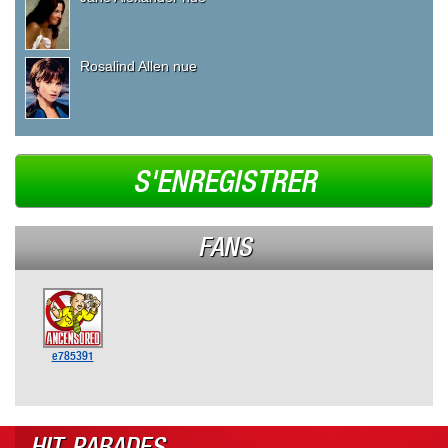
Rosalind Allen nue
S'ENREGISTRER
FANS
e785391
HIT-PARADES