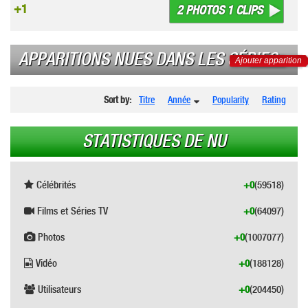
+1
2 PHOTOS 1 CLIPS
APPARITIONS NUES DANS LES SÉRIES
Ajouter apparition
Sort by:
Titre
Année
Popularity
Rating
STATISTIQUES DE NU
Célébrités
+0
(59518)
Films et Séries TV
+0
(64097)
Photos
+0
(1007077)
Vidéo
+0
(188128)
Utilisateurs
+0
(204450)