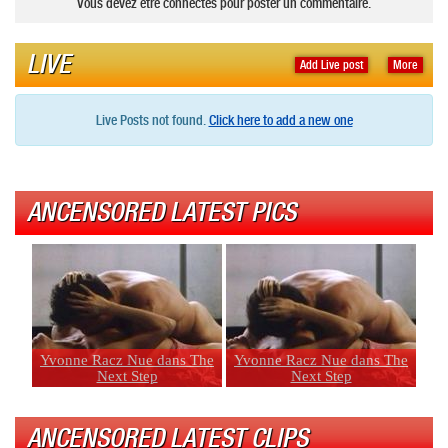
Vous devez être connectés pour poster un commentaire.
LIVE
Add Live post
More
Live Posts not found.
Click here to add a new one
ANCENSORED LATEST PICS
Yvonne Racz Nue dans The
Yvonne Racz Nue dans The
Next Step
Next Step
ANCENSORED LATEST CLIPS