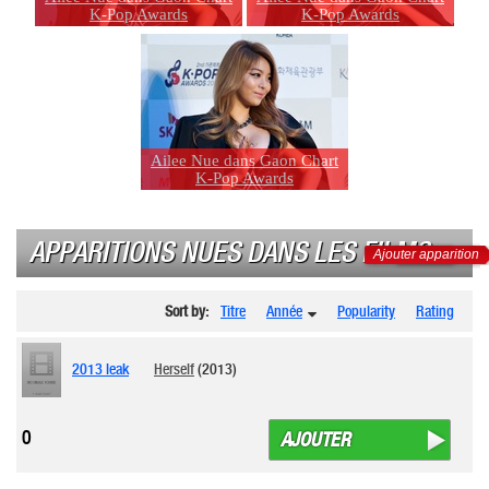
K-Pop Awards
K-Pop Awards
Ailee Nue dans Gaon Chart
K-Pop Awards
APPARITIONS NUES DANS LES FILMS
Ajouter apparition
Sort by:
Titre
Année
Popularity
Rating
2013 leak
Herself
(2013)
0
AJOUTER