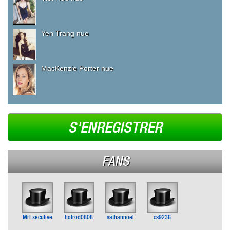
Yen Trang nue
MacKenzie Porter nue
S'ENREGISTRER
FANS
MrExecutive
hotrod0808
sathannoel
cs9236