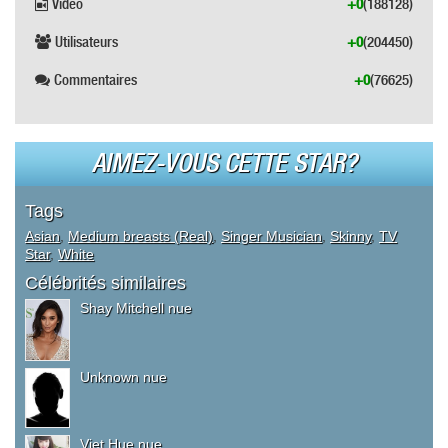
Vidéo
+0
(188128)
Utilisateurs
+0
(204450)
Commentaires
+0
(76625)
AIMEZ-VOUS CETTE STAR?
Tags
Asian
,
Medium breasts (Real)
,
Singer Musician
,
Skinny
,
TV
Star
,
White
Célébrités similaires
Shay Mitchell nue
Unknown nue
Viet Hue nue