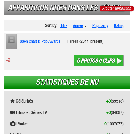
APPARITIONS NUES DANS LES SÉRIES
Ajouter apparition
Sort by:
Titre
Année
Popularity
Rating
Gaon Chart K-Pop Awards
Herself
(2011-présent)
-2
5 PHOTOS 0 CLIPS
STATISTIQUES DE NU
Célébrités
+0
(59518)
Films et Séries TV
+0
(64097)
Photos
+0
(1007077)