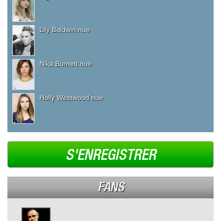
Lily Baldwin nue
Nika Burnett nue
Holly Westwood nue
S'ENREGISTRER
FANS