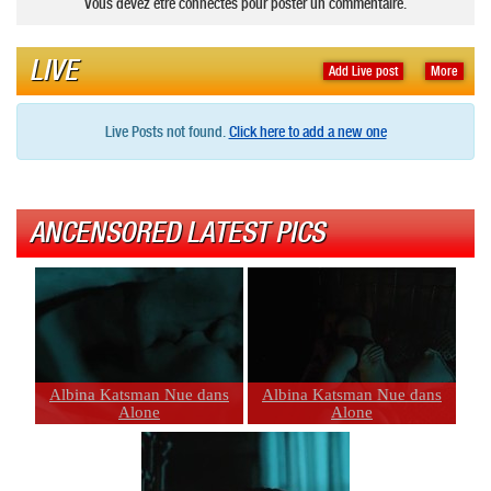
Vous devez être connectés pour poster un commentaire.
LIVE
Add Live post
More
Live Posts not found.
Click here to add a new one
ANCENSORED LATEST PICS
Albina Katsman Nue dans
Albina Katsman Nue dans
Alone
Alone