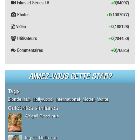
Films et Séries TV
+0
(64097)
Photos
+0
(1007077)
Vidéo
+0
(188128)
Utilisateurs
+0
(204450)
Commentaires
+0
(76625)
AIMEZ-VOUS CETTE STAR?
Tags
Blonde hair
,
Hollywood
,
International
,
Model
,
White
Célébrités similaires
Abigail Good nue
Ingvild Deila nue