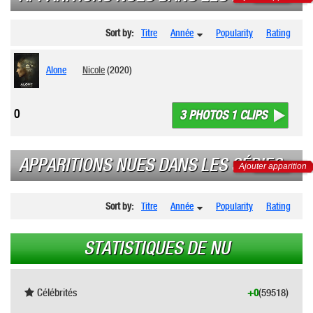
Sort by:
Titre
Année
Popularity
Rating
Alone
Nicole
(2020)
0
3 PHOTOS 1 CLIPS
APPARITIONS NUES DANS LES SÉRIES
Ajouter apparition
Sort by:
Titre
Année
Popularity
Rating
STATISTIQUES DE NU
Célébrités
+0
(59518)