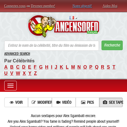
Connectez-vous
ou
Devenez membre!
Notre objectif!
Aidez-Moi
AN
Recherche
ADVANCED SEARCH
Par Célébrités
A
B
C
D
E
F
G
H
I
J
K
L
M
N
O
P
Q
R
S
T
U
V
W
X
Y
Z
Toggle
navigation
VOIR
MODIFIER
VIDÉO
PICS
SEX TAPE
Aucun sextapes pour Alex Sgambati encore.
Are you Alex Sgambati? You fame is fading? Remind people about yourself!