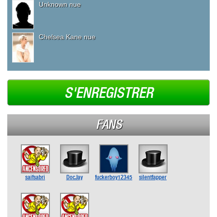
Unknown nue
Chelsea Kane nue
S'ENREGISTRER
FANS
saifsabri
DocJay
fuckerboy12345
silentfapper