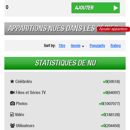
0
AJOUTER
APPARITIONS NUES DANS LES SÉRIES
Ajouter apparition
Sort by:
Titre
Année
Popularity
Rating
STATISTIQUES DE NU
Célébrités
+0
(59518)
Films et Séries TV
+0
(64097)
Photos
+0
(1007077)
Vidéo
+0
(188128)
Utilisateurs
+0
(204450)