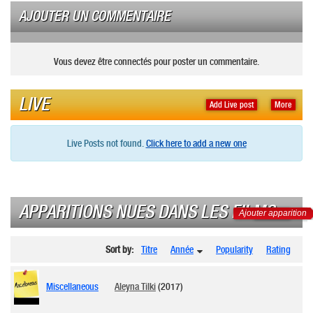
AJOUTER UN COMMENTAIRE
Vous devez être connectés pour poster un commentaire.
LIVE
Add Live post
More
Live Posts not found.
Click here to add a new one
APPARITIONS NUES DANS LES FILMS
Ajouter apparition
Sort by:
Titre
Année
Popularity
Rating
Miscellaneous
Aleyna Tilki
(2017)