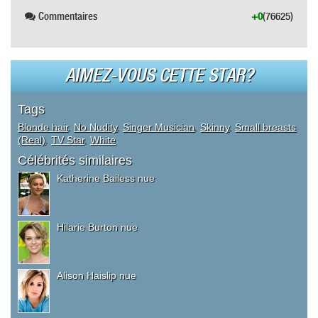
Commentaires
+0
(76625)
AIMEZ-VOUS CETTE STAR?
Tags
Blonde hair
,
No Nudity
,
Singer Musician
,
Skinny
,
Small breasts
(Real)
,
TV Star
,
White
Célébrités similaires
Katherine Bailess nue
Hilarie Burton nue
Alison Haislip nue