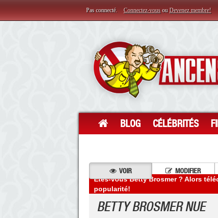
Pas connecté.
Connectez-vous
ou
Devenez membre!
BLOG
CÉLÉBRITÉS
F
VOIR
MODIFIER
Êtes-vous Betty Brosmer ? Alors télé
popularité!
BETTY BROSMER NUE