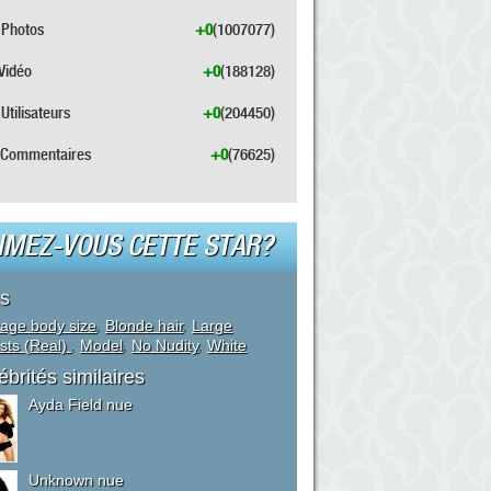
Photos
+0
(1007077)
Vidéo
+0
(188128)
Utilisateurs
+0
(204450)
Commentaires
+0
(76625)
IMEZ-VOUS CETTE STAR?
s
age body size
,
Blonde hair
,
Large
sts (Real)
,
Model
,
No Nudity
,
White
ébrités similaires
Ayda Field nue
Unknown nue