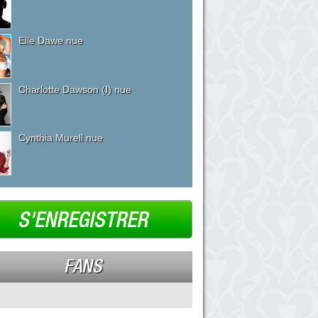
Elle Dawe nue
Charlotte Dawson (I) nue
Cynthia Murell nue
S'ENREGISTRER
FANS