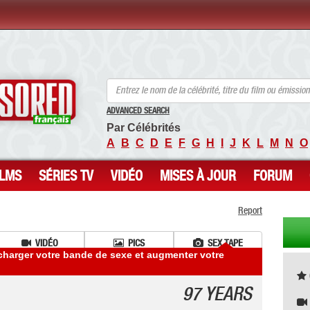
ANCENSORED - Célébrités Nues Non Censurées
ADVANCED SEARCH
Par Célébrités
A
B
C
D
E
F
G
H
I
J
K
L
M
N
O
ILMS
SÉRIES TV
VIDÉO
MISES À JOUR
FORUM
Report
VIDÉO
PICS
SEX TAPE
charger votre bande de sexe et augmenter votre
97 YEARS