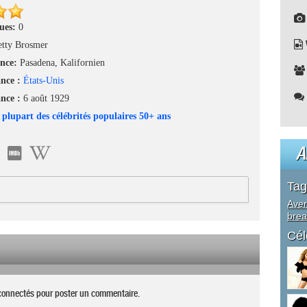
nues:
0
etty Brosmer
ance:
Pasadena, Kalifornien
ance :
États-Unis
ance :
6 août 1929
 plupart des célébrités populaires 50+ ans
A
Tag
Aver
brea
Cél
connectés pour poster un commentaire.