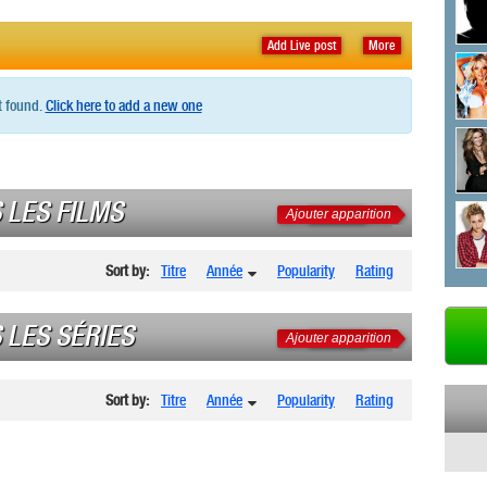
Add Live post
More
t found.
Click here to add a new one
 LES FILMS
Ajouter apparition
Sort by:
Titre
Année
Popularity
Rating
 LES SÉRIES
Ajouter apparition
Sort by:
Titre
Année
Popularity
Rating