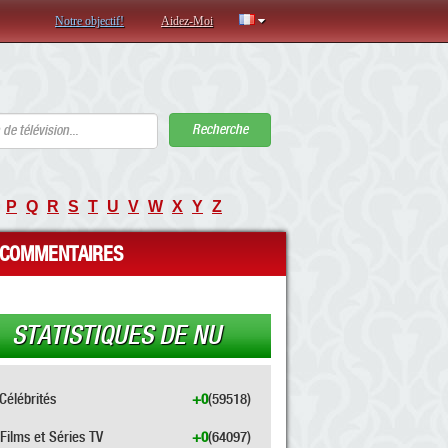
Notre objectif!
Aidez-Moi
Recherche
P
Q
R
S
T
U
V
W
X
Y
Z
COMMENTAIRES
STATISTIQUES DE NU
Célébrités
+0
(59518)
Films et Séries TV
+0
(64097)