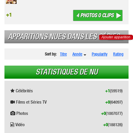
+1
4 PHOTOS 0 CLIPS
APPARITIONS NUES DANS LES SÉRIES
Ajouter apparition
Sort by:
Titre
Année
Popularity
Rating
STATISTIQUES DE NU
Célébrités
+1
(59519)
Films et Séries TV
+0
(64097)
Photos
+0
(1007077)
Vidéo
+0
(188128)