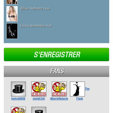
Jillian Schmitz nue
Lisa Labowskie nue
S'ENREGISTRER
FANS
The
hotrod0808
mehdi340
AlbertoRoberto
Flash