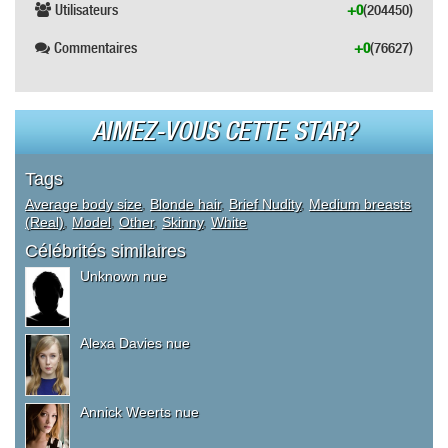
Utilisateurs
+0
(204450)
Commentaires
+0
(76627)
AIMEZ-VOUS CETTE STAR?
Tags
Average body size
,
Blonde hair
,
Brief Nudity
,
Medium breasts
(Real)
,
Model
,
Other
,
Skinny
,
White
Célébrités similaires
Unknown nue
Alexa Davies nue
Annick Weerts nue