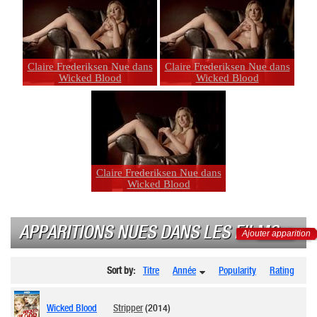
Claire Frederiksen Nue dans
Claire Frederiksen Nue dans
Wicked Blood
Wicked Blood
Claire Frederiksen Nue dans
Wicked Blood
APPARITIONS NUES DANS LES FILMS
Ajouter apparition
Sort by:
Titre
Année
Popularity
Rating
Wicked Blood
Stripper
(2014)