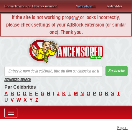
Connectez-vous
ou
Devenez membre!
Notre objectif!
Aidez-Moi
If the site is not working properly or looks incorrectly,
please check settings of your AdBlock extension (or similar
one). Thank you.
AN
Recherche
ADVANCED SEARCH
Par Célébrités
A
B
C
D
E
F
G
H
I
J
K
L
M
N
O
P
Q
R
S
T
U
V
W
X
Y
Z
Toggle
Report
navigation