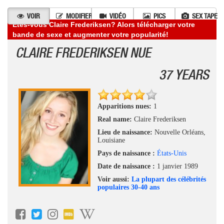
VOIR
MODIFIER
VIDÉO
PICS
SEX TAPE
Êtes-vous Claire Frederiksen? Alors télécharger votre
bande de sexe et augmenter votre popularité!
CLAIRE FREDERIKSEN NUE
37 YEARS
Apparitions nues:
1
Real name:
Claire Frederiksen
Lieu de naissance:
Nouvelle Orléans,
Louisiane
Pays de naissance :
États-Unis
Date de naissance :
1 janvier 1989
Voir aussi:
La plupart des célébrités
populaires 30-40 ans