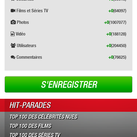
Films et Séries TV
+0
(64097)
Photos
+0
(1007077)
Vidéo
+0
(188128)
Utilisateurs
+0
(204450)
Commentaires
+0
(76625)
S'ENREGISTRER
HIT-PARADES
TOP 100 DES CÉLÉBRITÉS NUES
TOP 100 DES FILMS
TOP 100 DES SÉRIES TV