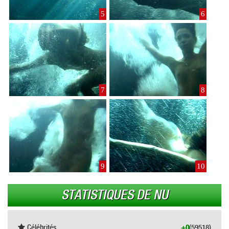
5
6
7
8
9
10
STATISTIQUES DE NU
Célébrités
+0
(59518)