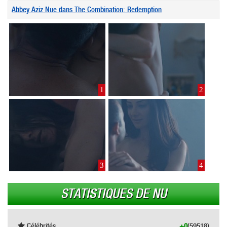
Abbey Aziz Nue dans The Combination: Redemption
1
2
3
4
STATISTIQUES DE NU
Célébrités
+0
(59518)