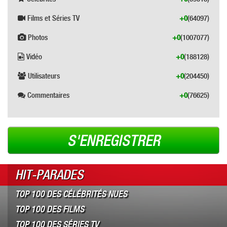
Films et Séries TV
+0
(64097)
Photos
+0
(1007077)
Vidéo
+0
(188128)
Utilisateurs
+0
(204450)
Commentaires
+0
(76625)
S'ENREGISTRER
HIT-PARADES
TOP 100 DES CÉLÉBRITÉS NUES
TOP 100 DES FILMS
TOP 100 DES SÉRIES TV