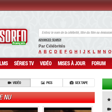
ANCENSORED - Célébrités Nues Non Censurées
ADVANCED SEARCH
Par Célébrités
A
B
C
D
E
F
G
H
I
J
K
L
M
N
O
ILMS
SÉRIES TV
VIDÉO
MISES À JOUR
FORUM
VIDÉO
PICS
SEX TAPE
E NU