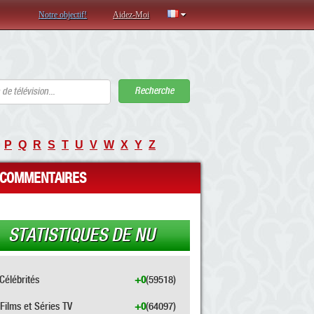
Notre objectif!
Aidez-Moi
Recherche
P
Q
R
S
T
U
V
W
X
Y
Z
COMMENTAIRES
STATISTIQUES DE NU
Célébrités
+0
(59518)
Films et Séries TV
+0
(64097)