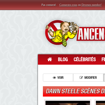
Pas connecté.
Connectez-vous
ou
Devenez membre!
BLOG
CÉLÉBRITÉS
F
VOIR
MODIFIER
DAWN STEELE SCÈNES D