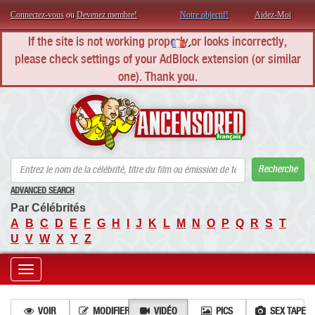
Connectez-vous
ou
Devenez membre!
Notre objectif!
Aidez-Moi
If the site is not working properly or looks incorrectly,
please check settings of your AdBlock extension (or similar
one). Thank you.
AN
Recherche
ADVANCED SEARCH
Par Célébrités
A
B
C
D
E
F
G
H
I
J
K
L
M
N
O
P
Q
R
S
T
U
V
W
X
Y
Z
Toggle
navigation
VOIR
MODIFIER
VIDÉO
PICS
SEX TAPE