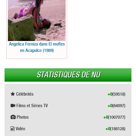
Angelica Ferniza dans El mofles
en Acapulco (1989)
STATISTIQUES DE NU
Célébrités
+0
(59518)
Films et Séries TV
+0
(64097)
Photos
+0
(1007077)
Vidéo
+0
(188128)