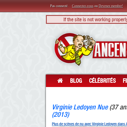
Pas connecté.
Connectez-vous
ou
Devenez membre!
If the site is not working proper
BLOG
CÉLÉBRITÉS
F
Virginie Ledoyen Nue
(37 an
(2013)
Plus de scènes de nu avec Virginie Ledoyen dans 