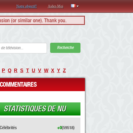
Notre objectif!
Aidez-Moi
nsion (or similar one). Thank you.
Recherche
P
Q
R
S
T
U
V
W
X
Y
Z
COMMENTAIRES
STATISTIQUES DE NU
Célébrités
+0
(59518)