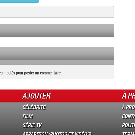
connectés pour poster un commentaire.
AJOUTER
À P
CÉLÉBRITÉ
À PRO
FILM
CONT
SÉRIE TV
POLIT
APPARITION (PHOTOS ET VIDÉOS)
TERME