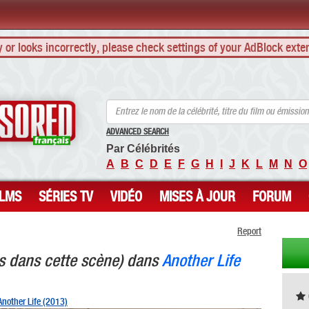
ly or looks incorrectly, please check settings of your AdBlock exte
ANCENSORED - Célébrités Nues Non Censurées
ADVANCED SEARCH
Par Célébrités
A
B
C
D
E
F
G
H
I
J
K
L
M
N
O
ILMS
SÉRIES TV
VIDÉO
MISES À JOUR
FORUM
Report
s dans cette scène) dans
Another Life
Another Life (2013)