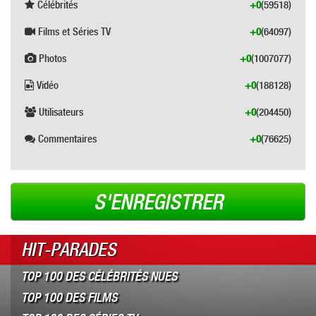
Célébrités
+0
(59518)
Films et Séries TV
+0
(64097)
Photos
+0
(1007077)
Vidéo
+0
(188128)
Utilisateurs
+0
(204450)
Commentaires
+0
(76625)
S'ENREGISTRER
HIT-PARADES
TOP 100 DES CÉLÉBRITÉS NUES
TOP 100 DES FILMS