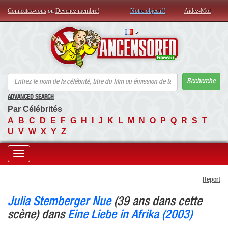
Connectez-vous
ou
Devenez membre!
Notre objectif!
Aidez-Moi
AN
Recherche
ADVANCED SEARCH
Par Célébrités
A
B
C
D
E
F
G
H
I
J
K
L
M
N
O
P
Q
R
S
T
U
V
W
X
Y
Z
Toggle
Report
navigation
Julia Stemberger Nue
(39 ans dans cette
scène) dans
Eine Liebe in Afrika (2003)