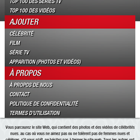
TOP 100 DES SÉRIES TV
TOP 100 DES VIDÉOS
AJOUTER
CÉLÉBRITÉ
FILM
SÉRIE TV
APPARITION (PHOTOS ET VIDÉOS)
À PROPOS
À PROPOS DE NOUS
CONTACT
POLITIQUE DE CONFIDENTIALITÉ
TERMES D’UTILISATION
Vous parcourez le site Web, qui contient des photos et des vidéos de célébrités
nues. au cas où vous ne aimez pas ou ne tolèrent pas de femmes nues et
célèbres, s’il vous plaît, ne hésitez pas à fermer le site web. Tous les autres ont