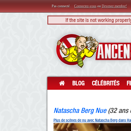
Pas connecté.
Connectez-vous
ou
Devenez membre!
If the site is not working proper
BLOG
CÉLÉBRITÉS
F
Natascha Berg Nue
(32 ans 
Plus de scènes de nu avec Natascha Berg dans H