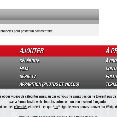
connectés pour poster un commentaire.
AJOUTER
À P
CÉLÉBRITÉ
À PRO
FILM
CONT
SÉRIE TV
POLIT
APPARITION (PHOTOS ET VIDÉOS)
TERME
 et des vidéos de célébrités nues. au cas où vous ne aimez pas ou ne tolèrent pas de 
pas à fermer le site web. Tous les autres ont un bon moment à regarder!
i sont les
célébrités
et qu'est - ce que "
nu
" signifie, vous pouvez trouver sur Wikiped