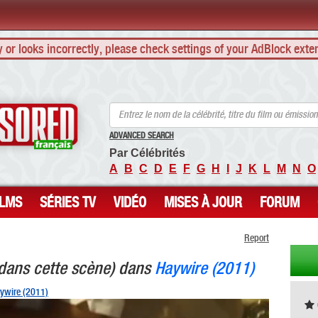
ly or looks incorrectly, please check settings of your AdBlock exte
ANCENSORED - Célébrités Nues Non Censurées
ADVANCED SEARCH
Par Célébrités
A
B
C
D
E
F
G
H
I
J
K
L
M
N
O
ILMS
SÉRIES TV
VIDÉO
MISES À JOUR
FORUM
Report
dans cette scène) dans
Haywire (2011)
aywire (2011)