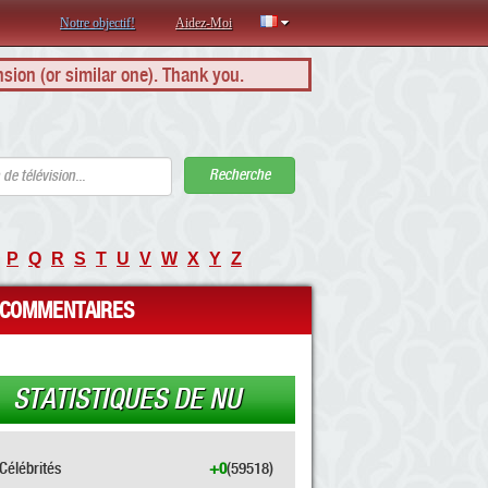
Notre objectif!
Aidez-Moi
nsion (or similar one). Thank you.
Recherche
P
Q
R
S
T
U
V
W
X
Y
Z
COMMENTAIRES
STATISTIQUES DE NU
Célébrités
+0
(59518)