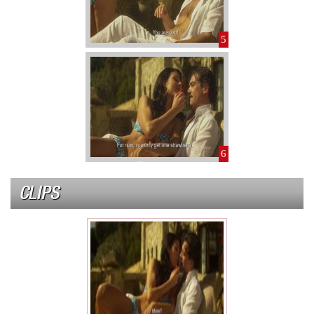
5
6
CLIPS