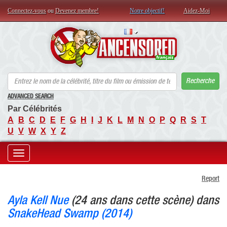
Connectez-vous
ou
Devenez membre!
Notre objectif!
Aidez-Moi
AN
Recherche
ADVANCED SEARCH
Par Célébrités
A
B
C
D
E
F
G
H
I
J
K
L
M
N
O
P
Q
R
S
T
U
V
W
X
Y
Z
Toggle
Report
navigation
Ayla Kell Nue
(24 ans dans cette scène) dans
SnakeHead Swamp (2014)