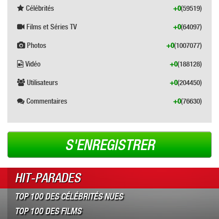
Célébrités
+0
(59519)
Films et Séries TV
+0
(64097)
Photos
+0
(1007077)
Vidéo
+0
(188128)
Utilisateurs
+0
(204450)
Commentaires
+0
(76630)
S'ENREGISTRER
HIT-PARADES
TOP 100 DES CÉLÉBRITÉS NUES
TOP 100 DES FILMS